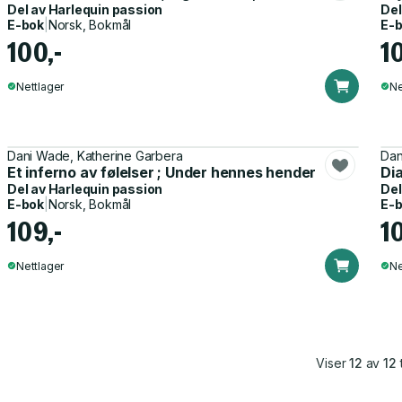
Del av
Harlequin passion
Del
E-bok
|
Norsk, Bokmål
E-
100,-
1
Nettlager
Ne
Dani Wade, Katherine Garbera
Dan
Et inferno av følelser ; Under hennes hender
Di
Del av
Harlequin passion
Del
E-bok
|
Norsk, Bokmål
E-
109,-
1
Nettlager
Ne
Viser
12
av
12
t