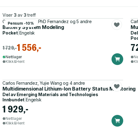
Viser
3
av
3
treff
Cao Wen, Carlos, PhD Fernandez og 5 andre
Car
Pensum -10%
Battery System Modeling
Mu
Pocket
|
Engelsk
Del
Po
1 556,-
7
1 729,-
Nettlager
Ne
Klikk&Hent
Kl
Carlos Fernandez, Yujie Wang og 4 andre
Multidimensional Lithium-Ion Battery Status Monitoring
Del av
Emerging Materials and Technologies
Innbundet
|
Engelsk
1 929,-
Nettlager
Klikk&Hent