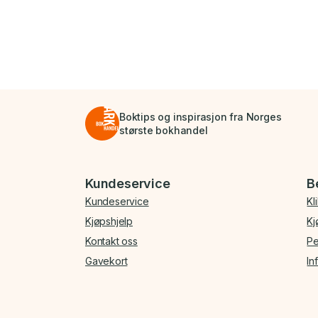
Boktips og inspirasjon fra Norges
største bokhandel
Bunnmeny
Kundeservice
B
Kundeservice
Kl
Kjøpshjelp
Kj
Kontakt oss
Pe
Gavekort
In