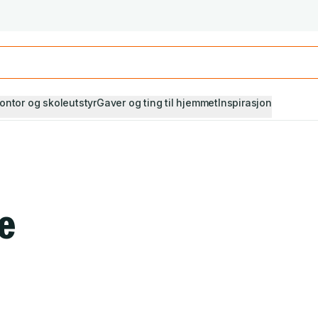
Studiestart! Alle* pensumbøker -20%
Se utvalget her
ontor og skoleutstyr
Gaver og ting til hjemmet
Inspirasjon
oe