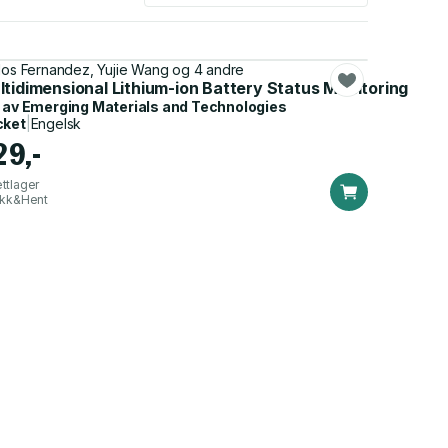
los Fernandez, Yujie Wang og 4 andre
ltidimensional Lithium-ion Battery Status Monitoring
 av
Emerging Materials and Technologies
cket
|
Engelsk
29,-
ttlager
ikk&Hent