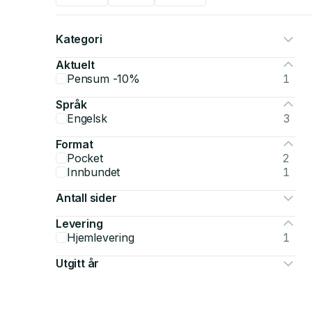
Kategori
Aktuelt
Pensum -10%
1
Språk
Engelsk
3
Format
Pocket
2
Innbundet
1
Antall sider
Levering
Hjemlevering
1
Utgitt år