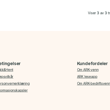
Viser
3
av
3
tr
etingelser
Kundefordeler
ikk&Hent
Om ARK-venn
øpsvilkår
ARK leseapp
rsonvernerklæring
Om ARK-bedriftsven
formasjonskapsler