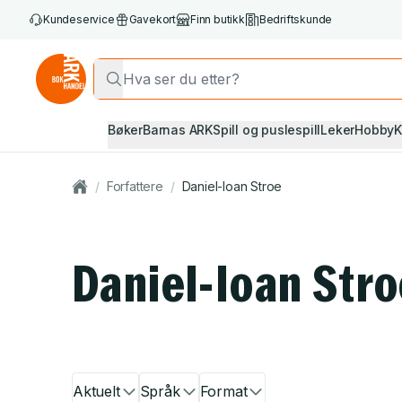
Kundeservice
Gavekort
Finn butikk
Bedriftskunde
Bøker
Barnas ARK
Spill og puslespill
Leker
Hobby
K
/
Forfattere
/
Daniel-Ioan Stroe
Daniel-Ioan Str
Aktuelt
Språk
Format