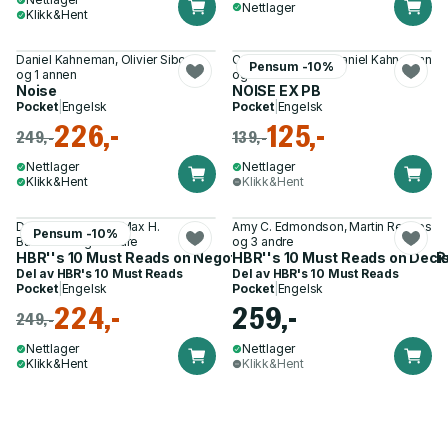
Nettlager
Klikk&Hent
Daniel Kahneman, Olivier Sibony
Cass R. Sunstein, Daniel Kahneman
Pensum -10%
og 1 annen
og 1 annen
Noise
NOISE EX PB
Pocket
|
Engelsk
Pocket
|
Engelsk
226,-
125,-
249,-
139,-
Nettlager
Nettlager
Klikk&Hent
Klikk&Hent
Daniel Kahneman, Max H.
Amy C. Edmondson, Martin Reeves
Pensum -10%
Bazerman og 3 andre
og 3 andre
HBR''s 10 Must Reads on Negotiation (with bonus article "15 R
HBR''s 10 Must Reads on Decis
Del av
HBR's 10 Must Reads
Del av
HBR's 10 Must Reads
Pocket
|
Engelsk
Pocket
|
Engelsk
224,-
259,-
249,-
Nettlager
Nettlager
Klikk&Hent
Klikk&Hent