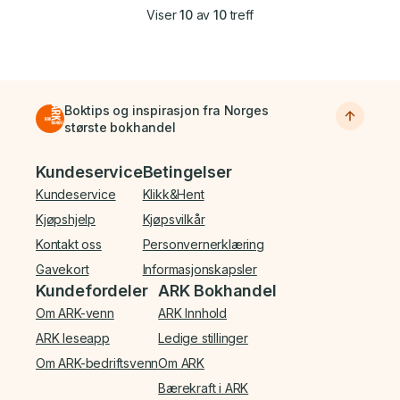
Viser
10
av
10
treff
Boktips og inspirasjon fra Norges
største bokhandel
Bunnmeny
Kundeservice
Betingelser
Kundeservice
Klikk&Hent
Kjøpshjelp
Kjøpsvilkår
Kontakt oss
Personvernerklæring
Gavekort
Informasjonskapsler
Kundefordeler
ARK Bokhandel
Om ARK-venn
ARK Innhold
ARK leseapp
Ledige stillinger
Om ARK-bedriftsvenn
Om ARK
Bærekraft i ARK