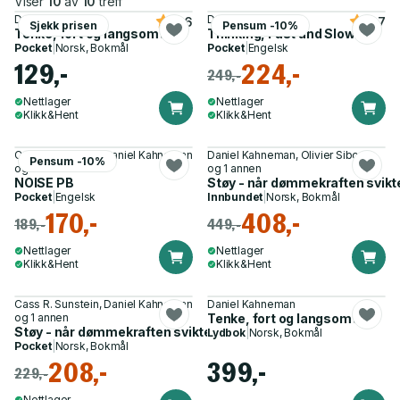
Viser
10
av
10
treff
Daniel Kahneman
Daniel Kahneman
4.6
4.7
Sjekk prisen
Pensum -10%
Tenke, fort og langsomt
Thinking, Fast and Slow
Pocket
|
Norsk, Bokmål
Pocket
|
Engelsk
129,-
224,-
249,-
Nettlager
Nettlager
Klikk&Hent
Klikk&Hent
Cass R. Sunstein, Daniel Kahneman
Daniel Kahneman, Olivier Sibony
Pensum -10%
og 1 annen
og 1 annen
NOISE PB
Støy - når dømmekraften svikt
Pocket
|
Engelsk
Innbundet
|
Norsk, Bokmål
170,-
408,-
189,-
449,-
Nettlager
Nettlager
Klikk&Hent
Klikk&Hent
Cass R. Sunstein, Daniel Kahneman
Daniel Kahneman
og 1 annen
Tenke, fort og langsomt
Støy - når dømmekraften svikter
Lydbok
|
Norsk, Bokmål
Pocket
|
Norsk, Bokmål
208,-
399,-
229,-
Nettlager