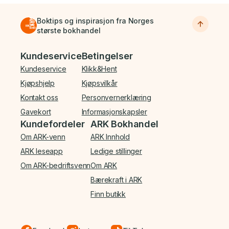
Boktips og inspirasjon fra Norges
største bokhandel
Bunnmeny
Kundeservice
Betingelser
Kundeservice
Klikk&Hent
Kjøpshjelp
Kjøpsvilkår
Kontakt oss
Personvernerklæring
Gavekort
Informasjonskapsler
Kundefordeler
ARK Bokhandel
Om ARK-venn
ARK Innhold
ARK leseapp
Ledige stillinger
Om ARK-bedriftsvenn
Om ARK
Bærekraft i ARK
Finn butikk