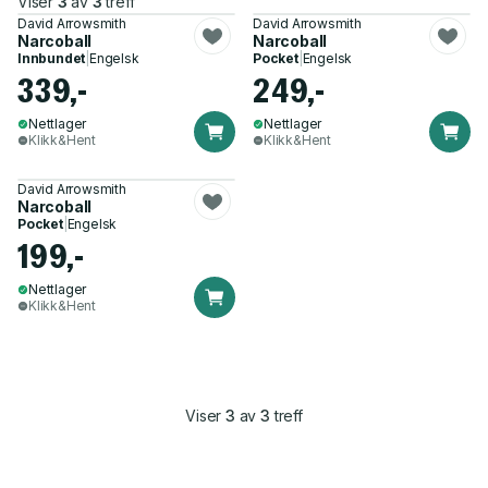
Viser
3
av
3
treff
David Arrowsmith
David Arrowsmith
Narcoball
Narcoball
Innbundet
|
Engelsk
Pocket
|
Engelsk
339,-
249,-
Nettlager
Nettlager
Klikk&Hent
Klikk&Hent
David Arrowsmith
Narcoball
Pocket
|
Engelsk
199,-
Nettlager
Klikk&Hent
Viser
3
av
3
treff