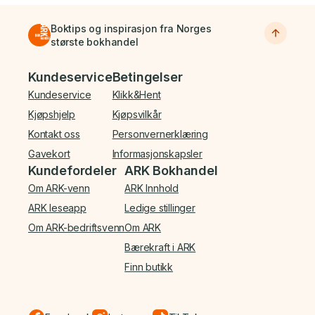
Boktips og inspirasjon fra Norges
største bokhandel
Bunnmeny
Kundeservice
Betingelser
Kundeservice
Klikk&Hent
Kjøpshjelp
Kjøpsvilkår
Kontakt oss
Personvernerklæring
Gavekort
Informasjonskapsler
Kundefordeler
ARK Bokhandel
Om ARK-venn
ARK Innhold
ARK leseapp
Ledige stillinger
Om ARK-bedriftsvenn
Om ARK
Bærekraft i ARK
Finn butikk