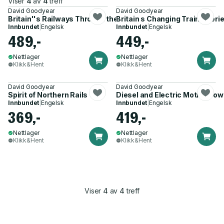
Viser
4
av
4
treff
David Goodyear
David Goodyear
Britain''s Railways Through the Seasons
Britain s Changing Train Liveri
Innbundet
|
Engelsk
Innbundet
|
Engelsk
489,-
449,-
Nettlager
Nettlager
Klikk&Hent
Klikk&Hent
David Goodyear
David Goodyear
Spirit of Northern Rails
Diesel and Electric Motive Pow
Innbundet
|
Engelsk
Innbundet
|
Engelsk
369,-
419,-
Nettlager
Nettlager
Klikk&Hent
Klikk&Hent
Viser
4
av
4
treff