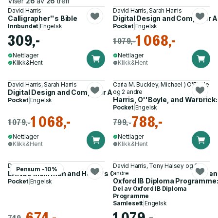
Viser
26
av
26
treff
David Harris
David Harris, Sarah Harris
Calligrapher''s Bible
Digital Design and Computer A
Innbundet
|
Engelsk
Pocket
|
Engelsk
309,-
1 068,-
1 079,-
Nettlager
Nettlager
Klikk&Hent
Klikk&Hent
David Harris, Sarah Harris
Carla M. Buckley, Michael ) O'Boyle
Digital Design and Computer Architecture, ARM Edition
og 2 andre
Harris, O''Boyle, and Warbric
Pocket
|
Engelsk
Pocket
|
Engelsk
1 068,-
788,-
1 079,-
799,-
Nettlager
Nettlager
Klikk&Hent
Klikk&Hent
David Harris
David Harris, Tony Halsey og 6
Pensum -10%
LANGE Mohrman and Heller's Cardiovascular Physiology, Tent
andre
Oxford IB Diploma Programme: 
Pocket
|
Engelsk
Del av
Oxford IB Diploma
Programme
Samlesett
|
Engelsk
674,-
1 079,-
749,-