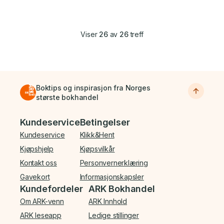
Viser
26
av
26
treff
Boktips og inspirasjon fra Norges
største bokhandel
Bunnmeny
Kundeservice
Betingelser
Kundeservice
Klikk&Hent
Kjøpshjelp
Kjøpsvilkår
Kontakt oss
Personvernerklæring
Gavekort
Informasjonskapsler
Kundefordeler
ARK Bokhandel
Om ARK-venn
ARK Innhold
ARK leseapp
Ledige stillinger