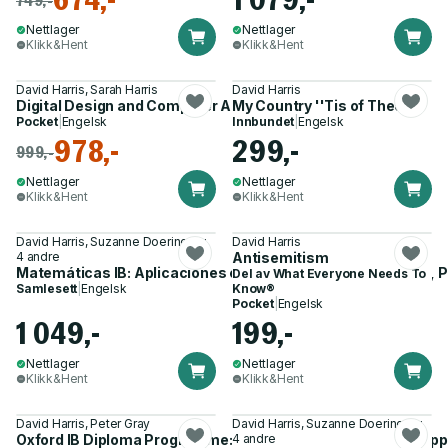
Nettlager
Nettlager
Klikk&Hent
Klikk&Hent
David Harris, Sarah Harris
David Harris
Digital Design and Computer Architecture
My Country ''Tis of Thee
Pocket
|
Engelsk
Innbundet
|
Engelsk
978,-
299,-
999,-
Nettlager
Nettlager
Klikk&Hent
Klikk&Hent
David Harris, Suzanne Doering og
David Harris
4 andre
Antisemitism
Matemáticas IB: Aplicaciones e Interpretación, Nivel Medio, P
Del av
What Everyone Needs To
Samlesett
|
Engelsk
Know®
Pocket
|
Engelsk
1 049,-
199,-
Nettlager
Nettlager
Klikk&Hent
Klikk&Hent
David Harris, Peter Gray
David Harris, Suzanne Doering og
Oxford IB Diploma Programme: IB Prepared: Mathematics appl
4 andre