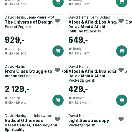
Klikk&Hent
Klikk&Hent
David Harris, Jean-Pierre Protzen
David Harris, Jerry Schad
The Universe of Design
Afoot & Afield: Los Angeles Co
Pocket
|
Engelsk
Del av
Afoot & Afield
Innbundet
|
Engelsk
929,-
649,-
Utsolgt
Utsolgt
Klikk&Hent
Klikk&Hent
David Harris
David Harris
From Class Struggle to the Politics of Pleasure
Afoot & Afield: Inland Empire
Innbundet
|
Engelsk
Del av
Afoot & Afield
Pocket
|
Engelsk
2 129,-
429,-
Utsolgt
Utsolgt
Klikk&Hent
Klikk&Hent
David Harris, Lisa Isherwood
David Harris
Radical Otherness
Light Spectroscopy
Del av
Gender, Theology and
Pocket
|
Engelsk
Spirituality