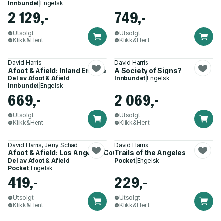
Innbundet
|
Engelsk
2 129,-
749,-
Utsolgt
Utsolgt
Klikk&Hent
Klikk&Hent
David Harris
David Harris
Afoot & Afield: Inland Empire
A Society of Signs?
Del av
Afoot & Afield
Innbundet
|
Engelsk
Innbundet
|
Engelsk
669,-
2 069,-
Utsolgt
Utsolgt
Klikk&Hent
Klikk&Hent
David Harris, Jerry Schad
David Harris
Afoot & Afield: Los Angeles County
Trails of the Angeles
Del av
Afoot & Afield
Pocket
|
Engelsk
Pocket
|
Engelsk
419,-
229,-
Utsolgt
Utsolgt
Klikk&Hent
Klikk&Hent