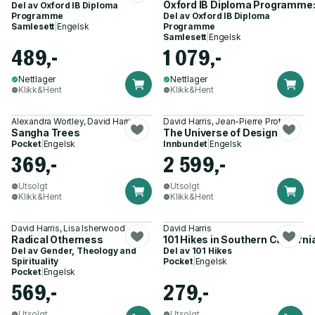
Oxford IB Diploma Programme: 
Del av
Oxford IB Diploma
Programme
Del av
Oxford IB Diploma
Samlesett
|
Engelsk
Programme
Samlesett
|
Engelsk
489,-
1 079,-
Nettlager
Nettlager
Klikk&Hent
Klikk&Hent
Alexandra Wortley, David Harris
David Harris, Jean-Pierre Protzen
Sangha Trees
The Universe of Design
Pocket
|
Engelsk
Innbundet
|
Engelsk
369,-
2 599,-
Utsolgt
Utsolgt
Klikk&Hent
Klikk&Hent
David Harris, Lisa Isherwood
David Harris
Radical Otherness
101 Hikes in Southern Californi
Del av
Gender, Theology and
Del av
101 Hikes
Spirituality
Pocket
|
Engelsk
Pocket
|
Engelsk
569,-
279,-
Utsolgt
Utsolgt