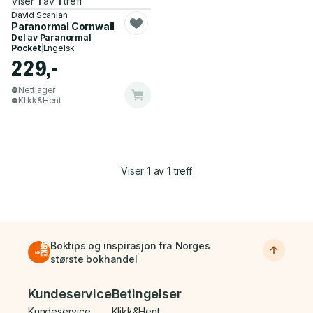
Viser
1
av
1
treff
David Scanlan
Paranormal Cornwall
Del av
Paranormal
Pocket
|
Engelsk
229,-
Nettlager
Klikk&Hent
Viser
1
av
1
treff
Boktips og inspirasjon fra Norges
største bokhandel
Bunnmeny
Kundeservice
Betingelser
Kundeservice
Klikk&Hent