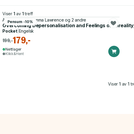
Viser
1
av
1
treff
Anthony David, Emma Lawrence og 2 andre
Pensum -10%
Overcoming Depersonalisation and Feelings of Unreality,
Pocket
|
Engelsk
179,-
199,-
Nettlager
Klikk&Hent
Viser
1
av
1
tr