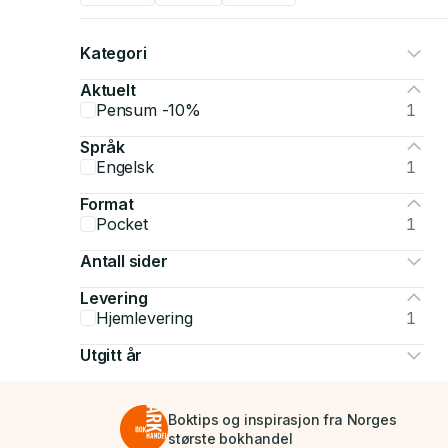
Kategori
Aktuelt
Pensum -10%
1
Språk
Engelsk
1
Format
Pocket
1
Antall sider
Levering
Hjemlevering
1
Utgitt år
Boktips og inspirasjon fra Norges
største bokhandel