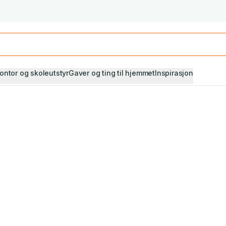
Studiestart! Alle* pensumbøker -20%
Se utvalget her
ontor og skoleutstyr
Gaver og ting til hjemmet
Inspirasjon