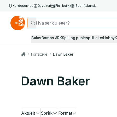
Kundeservice
Gavekort
Finn butikk
Bedriftskunde
Bøker
Barnas ARK
Spill og puslespill
Leker
Hobby
K
/
Forfattere
/
Dawn Baker
Dawn Baker
Aktuelt
Språk
Format