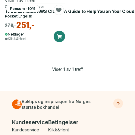
Viser
1
av
1
treff
Denise Yu, Jen Looper
Pensum -10%
The Illustrated AWS Cloud – A Guide to Help You on Your Cloud
Pocket
|
Engelsk
251,-
279,-
Nettlager
Klikk&Hent
Viser
1
av
1
treff
Boktips og inspirasjon fra Norges
største bokhandel
Bunnmeny
Kundeservice
Betingelser
Kundeservice
Klikk&Hent