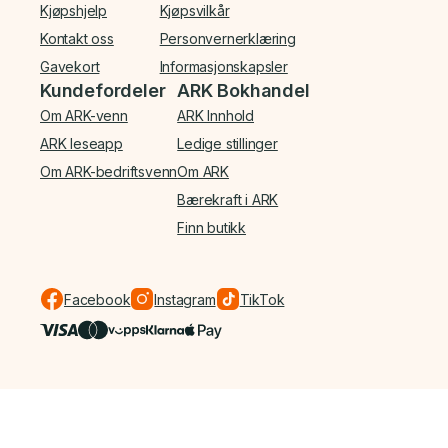
Kjøpshjelp
Kjøpsvilkår
Kontakt oss
Personvernerklæring
Gavekort
Informasjonskapsler
Kundefordeler
ARK Bokhandel
Om ARK-venn
ARK Innhold
ARK leseapp
Ledige stillinger
Om ARK-bedriftsvenn
Om ARK
Bærekraft i ARK
Finn butikk
Facebook
Instagram
TikTok