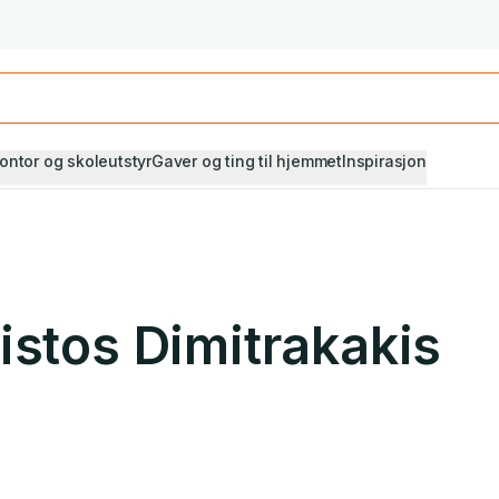
Studiestart! Alle* pensumbøker -20%
Se utvalget her
ontor og skoleutstyr
Gaver og ting til hjemmet
Inspirasjon
istos Dimitrakakis