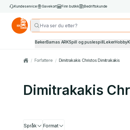
Kundeservice
Gavekort
Finn butikk
Bedriftskunde
Bøker
Barnas ARK
Spill og puslespill
Leker
Hobby
K
/
Forfattere
/
Dimitrakakis Christos Dimitrakakis
Dimitrakakis Chr
Språk
Format