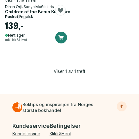
Viser
1
av
1
treff
Dinah Orji, Sonya McGilchrist
Children of the Benin Kingdom
Pocket
|
Engelsk
139,-
Nettlager
Klikk&Hent
Viser
1
av
1
treff
Boktips og inspirasjon fra Norges
største bokhandel
Bunnmeny
Kundeservice
Betingelser
Kundeservice
Klikk&Hent