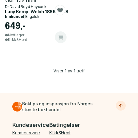
Viser
1
av
1
treff
Dr David Boyd Haycock
Lucy Kemp-Welch 1869-1958
Innbundet
|
Engelsk
649,-
Nettlager
Klikk&Hent
Viser
1
av
1
treff
Boktips og inspirasjon fra Norges
største bokhandel
Bunnmeny
Kundeservice
Betingelser
Kundeservice
Klikk&Hent