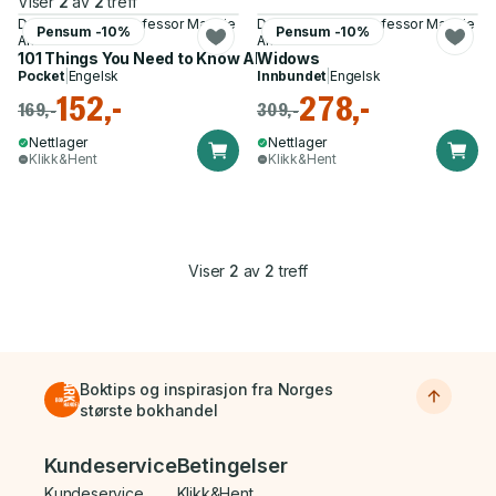
Viser
2
av
2
treff
Dr Janis Lomas, Professor Maggie
Dr Janis Lomas, Professor Maggie
Pensum -10%
Pensum -10%
Andrews
Andrews
101 Things You Need to Know About Suffragettes
Widows
Pocket
|
Engelsk
Innbundet
|
Engelsk
152,-
278,-
169,-
309,-
Nettlager
Nettlager
Klikk&Hent
Klikk&Hent
Viser
2
av
2
treff
Boktips og inspirasjon fra Norges
største bokhandel
Bunnmeny
Kundeservice
Betingelser
Kundeservice
Klikk&Hent