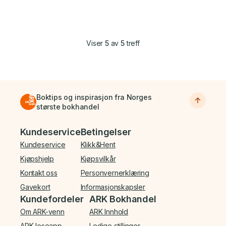
Viser
5
av
5
treff
Boktips og inspirasjon fra Norges
største bokhandel
Bunnmeny
Kundeservice
Betingelser
Kundeservice
Klikk&Hent
Kjøpshjelp
Kjøpsvilkår
Kontakt oss
Personvernerklæring
Gavekort
Informasjonskapsler
Kundefordeler
ARK Bokhandel
Om ARK-venn
ARK Innhold
ARK leseapp
Ledige stillinger