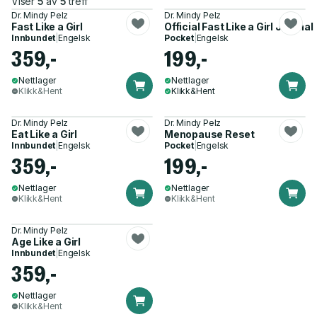
Viser
5
av
5
treff
Dr. Mindy Pelz
Dr. Mindy Pelz
Fast Like a Girl
Official Fast Like a Girl Journal
Innbundet
|
Engelsk
Pocket
|
Engelsk
359,-
199,-
Nettlager
Nettlager
Klikk&Hent
Klikk&Hent
Dr. Mindy Pelz
Dr. Mindy Pelz
Eat Like a Girl
Menopause Reset
Innbundet
|
Engelsk
Pocket
|
Engelsk
359,-
199,-
Nettlager
Nettlager
Klikk&Hent
Klikk&Hent
Dr. Mindy Pelz
Age Like a Girl
Innbundet
|
Engelsk
359,-
Nettlager
Klikk&Hent