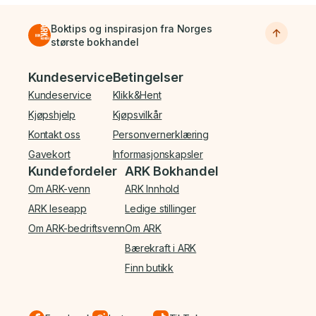
Boktips og inspirasjon fra Norges
største bokhandel
Bunnmeny
Kundeservice
Betingelser
Kundeservice
Klikk&Hent
Kjøpshjelp
Kjøpsvilkår
Kontakt oss
Personvernerklæring
Gavekort
Informasjonskapsler
Kundefordeler
ARK Bokhandel
Om ARK-venn
ARK Innhold
ARK leseapp
Ledige stillinger
Om ARK-bedriftsvenn
Om ARK
Bærekraft i ARK
Finn butikk