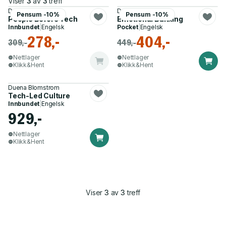
Viser
3
av
3
treff
Duena Blomstrom
Duena Blomstrom
Pensum -10%
Pensum -10%
People Before Tech
Emotional Banking
Innbundet
|
Engelsk
Pocket
|
Engelsk
278,-
404,-
309,-
449,-
Nettlager
Nettlager
Klikk&Hent
Klikk&Hent
Duena Blomstrom
Tech-Led Culture
Innbundet
|
Engelsk
929,-
Nettlager
Klikk&Hent
Viser
3
av
3
treff