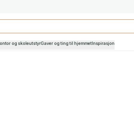
Studiestart! Alle* pensumbøker -20%
Se utvalget her
ontor og skoleutstyr
Gaver og ting til hjemmet
Inspirasjon