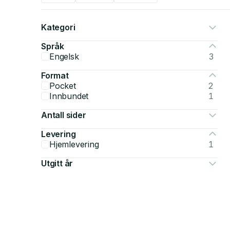
Kategori
Språk
Engelsk
3
Format
Pocket
2
Innbundet
1
Antall sider
Levering
Hjemlevering
1
Utgitt år