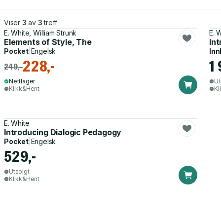
Viser
3
av
3
treff
E. White, William Strunk
E. 
Elements of Style, The
In
Pocket
|
Engelsk
Inn
228,-
1
249,-
Nettlager
Ut
Klikk&Hent
Kl
E. White
Introducing Dialogic Pedagogy
Pocket
|
Engelsk
529,-
Utsolgt
Klikk&Hent