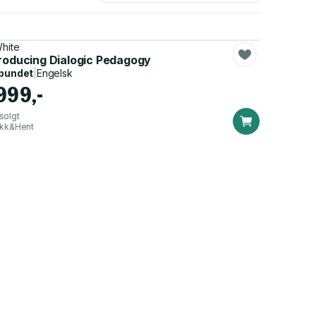
White
troducing Dialogic Pedagogy
bundet
|
Engelsk
 999,-
solgt
ikk&Hent