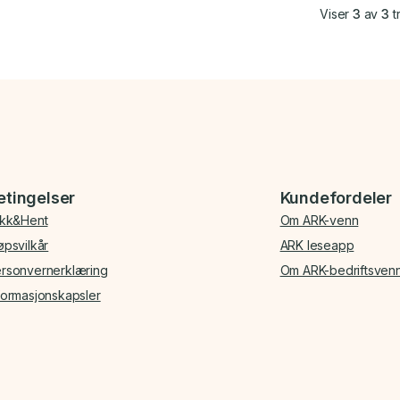
Viser
3
av
3
tr
etingelser
Kundefordeler
ikk&Hent
Om ARK-venn
øpsvilkår
ARK leseapp
rsonvernerklæring
Om ARK-bedriftsven
formasjonskapsler