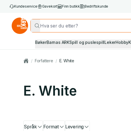
Kundeservice
Gavekort
Finn butikk
Bedriftskunde
Bøker
Barnas ARK
Spill og puslespill
Leker
Hobby
K
/
Forfattere
/
E. White
E. White
Språk
Format
Levering