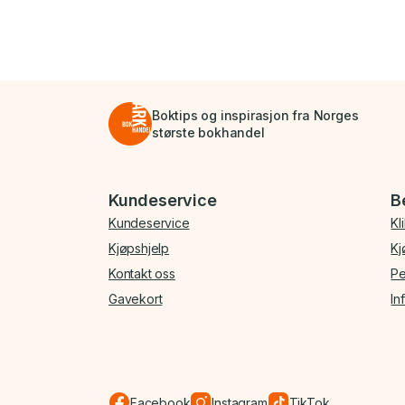
Boktips og inspirasjon fra Norges
største bokhandel
Bunnmeny
Kundeservice
B
Kundeservice
Kl
Kjøpshjelp
Kj
Kontakt oss
Pe
Gavekort
In
Facebook
Instagram
TikTok