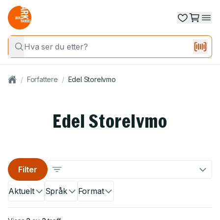
/
Forfattere
/
Edel Storelvmo
Edel Storelvmo
Filter
Aktuelt
Språk
Format