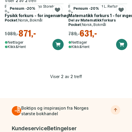
Viser
2
av
2
treff
Edel Storelvmo, Viggo Storelvmo
Edel Storelvmo, Odd L. Refsnes
Pensum -20%
Pensum -20%
og 1 annen
og 2 andre
Fysikk forkurs - for ingeniørhøgskole og maritim høgskole
Matematikk forkurs 1 - for ing
Pocket
|
Norsk, Bokmål
Del av
Matematikk forkurs
Pocket
|
Norsk, Bokmål
871,-
631,-
1 089,-
789,-
Nettlager
Nettlager
Klikk&Hent
Klikk&Hent
Viser
2
av
2
treff
Boktips og inspirasjon fra Norges
største bokhandel
Bunnmeny
Kundeservice
Betingelser