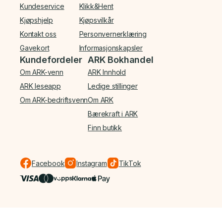
Kundeservice
Klikk&Hent
Kjøpshjelp
Kjøpsvilkår
Kontakt oss
Personvernerklæring
Gavekort
Informasjonskapsler
Kundefordeler
ARK Bokhandel
Om ARK-venn
ARK Innhold
ARK leseapp
Ledige stillinger
Om ARK-bedriftsvenn
Om ARK
Bærekraft i ARK
Finn butikk
Facebook
Instagram
TikTok