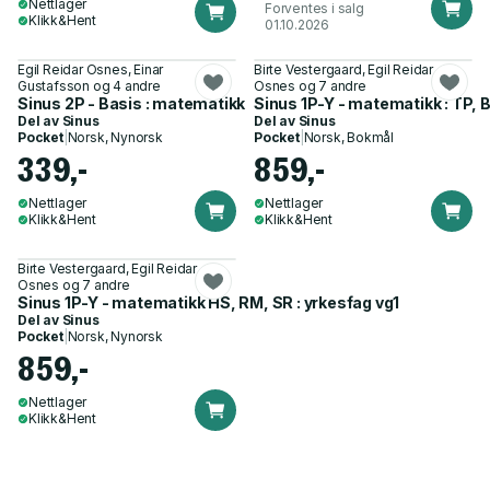
Nettlager
Forventes i salg
Klikk&Hent
01.10.2026
Egil Reidar Osnes, Einar
Birte Vestergaard, Egil Reidar
Gustafsson og 4 andre
Osnes og 7 andre
Sinus 2P - Basis : matematikk
Sinus 1P-Y - matematikk : TP, B
Del av
Sinus
Del av
Sinus
Pocket
|
Norsk, Nynorsk
Pocket
|
Norsk, Bokmål
339,-
859,-
Nettlager
Nettlager
Klikk&Hent
Klikk&Hent
Birte Vestergaard, Egil Reidar
Osnes og 7 andre
Sinus 1P-Y - matematikk HS, RM, SR : yrkesfag vg1
Del av
Sinus
Pocket
|
Norsk, Nynorsk
859,-
Nettlager
Klikk&Hent