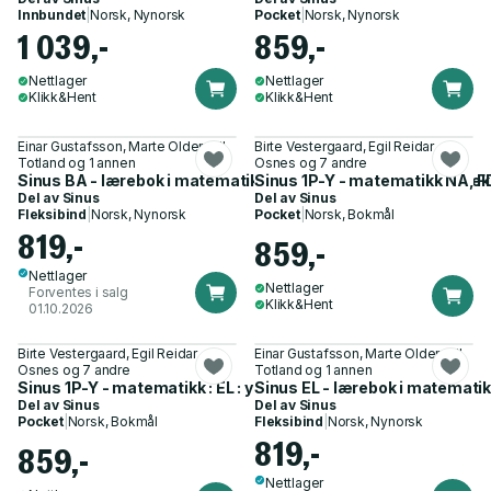
Innbundet
|
Norsk, Nynorsk
Pocket
|
Norsk, Nynorsk
1 039,-
859,-
Nettlager
Nettlager
Klikk&Hent
Klikk&Hent
Einar Gustafsson, Marte Oldervoll
Birte Vestergaard, Egil Reidar
Totland og 1 annen
Osnes og 7 andre
Sinus BA - lærebok i matematikk 1P-Y for bygg- og anleggstek
Sinus 1P-Y - matematikk NA, FD
Del av
Sinus
Del av
Sinus
Fleksibind
|
Norsk, Nynorsk
Pocket
|
Norsk, Bokmål
819,-
859,-
Nettlager
Nettlager
Forventes i salg
Klikk&Hent
01.10.2026
Birte Vestergaard, Egil Reidar
Einar Gustafsson, Marte Oldervoll
Osnes og 7 andre
Totland og 1 annen
Sinus 1P-Y - matematikk : EL : yrkesfag vg1
Sinus EL - lærebok i matematik
Del av
Sinus
Del av
Sinus
Pocket
|
Norsk, Bokmål
Fleksibind
|
Norsk, Nynorsk
819,-
859,-
Nettlager