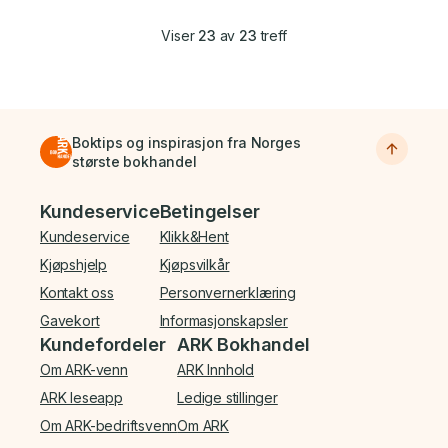
Viser
23
av
23
treff
Boktips og inspirasjon fra Norges
største bokhandel
Bunnmeny
Kundeservice
Betingelser
Kundeservice
Klikk&Hent
Kjøpshjelp
Kjøpsvilkår
Kontakt oss
Personvernerklæring
Gavekort
Informasjonskapsler
Kundefordeler
ARK Bokhandel
Om ARK-venn
ARK Innhold
ARK leseapp
Ledige stillinger
Om ARK-bedriftsvenn
Om ARK