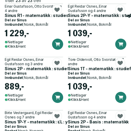
Viser
23
av
23
treff
Einar Gustafsson, Otto Svorstøl og
Egil Reidar Osnes, Einar
4 andre
Gustafsson og 4 andre
Sinus R1 - matematikk : studiespesialiserende programfag vg
Sinus 2P-Y - matematikk : stu
Del av
Sinus
Del av
Sinus
Innbundet
|
Norsk, Bokmål
Innbundet
|
Norsk, Bokmål
1 229,-
1 039,-
Nettlager
Nettlager
Klikk&Hent
Klikk&Hent
Egil Reidar Osnes, Einar
Tore Oldervoll, Otto Svorstøl og 7
Gustafsson og 3 andre
andre
Sinus 2P - matematikk : studieforberedende fellesfag vg2
Sinus 1T - matematikk : studi
Del av
Sinus
Del av
Sinus
Innbundet
|
Norsk, Bokmål
Innbundet
|
Norsk, Bokmål
889,-
1 039,-
Nettlager
Nettlager
Klikk&Hent
Klikk&Hent
Birte Vestergaard, Egil Reidar
Egil Reidar Osnes, Einar
Osnes og 7 andre
Gustafsson og 4 andre
Sinus 1P-Y - matematikk : EL : yrkesfag vg1
Sinus 2P - Basis : matematikk
Del av
Sinus
Del av
Sinus
Pocket
|
Norsk, Nynorsk
Pocket
|
Norsk, Bokmål