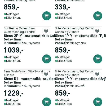
859,-
339,-
Nettlager
Nettlager
Klikk&Hent
Klikk&Hent
Egil Reidar Osnes, Einar
Birte Vestergaard, Egil Reidar
Gustafsson og 4 andre
Osnes og 7 andre
Sinus 2P-Y - matematikk : studieførebuande vg3
Sinus 1P-Y - matematikk : TP, B
Del av
Sinus
Del av
Sinus
Innbundet
|
Norsk, Nynorsk
Pocket
|
Norsk, Nynorsk
1 039,-
859,-
Nettlager
Nettlager
Klikk&Hent
Klikk&Hent
Einar Gustafsson, Otto Svorstøl og
Birte Vestergaard, Egil Reidar
4 andre
Osnes og 7 andre
Sinus R1 - matematikk : studiespesialiserende programfag vg
Sinus 1P-Y - matematikk : HS, 
Del av
Sinus
Del av
Sinus
Innbundet
|
Norsk, Nynorsk
Pocket
|
Norsk, Bokmål
1 229,-
859,-
Nettlager
Nettlager
Klikk&Hent
Klikk&Hent