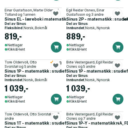
Einar Gustafsson, Marte Oldervoll
Egil Reidar Osnes, Einar
Totland og 1 annen
Gustafsson og 3 andre
Sinus EL - lærebok i matematikk 1P-Y for elektrofag og datate
Sinus 2P - matematikk : studi
Del av
Sinus
Del av
Sinus
Fleksibind
|
Norsk, Bokmål
Innbundet
|
Norsk, Nynorsk
819,-
889,-
Nettlager
Nettlager
Klikk&Hent
Klikk&Hent
Tore Oldervoll, Otto
Birte Vestergaard, Egil Reidar
4.3
Svorstøl og 5 andre
Osnes og 5 andre
Sinus 1P - matematikk : studieforberedende vg1
Sinus 1P - matematikk : studi
Del av
Sinus
Del av
Sinus
Innbundet
|
Norsk, Bokmål
Innbundet
|
Norsk, Nynorsk
1 039,-
1 039,-
Nettlager
Nettlager
Klikk&Hent
Klikk&Hent
Tore Oldervoll, Otto Svorstøl og 7
Birte Vestergaard, Egil Reidar
andre
Osnes og 7 andre
Sinus 1T - matematikk : studieførebuande vg1
Sinus 1P-Y - matematikk NA, FD
Del av
Sinus
Del av
Sinus