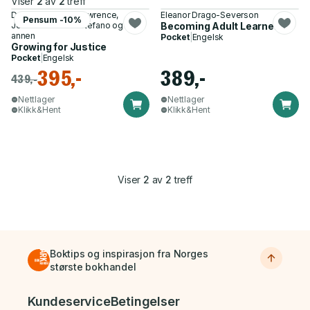
Viser
2
av
2
treff
Deborah Brooks Lawrence,
Eleanor Drago-Severson
Pensum -10%
Jessica Blum-DeStefano og 1
Becoming Adult Learners
annen
Pocket
|
Engelsk
Growing for Justice
Pocket
|
Engelsk
395,-
389,-
439,-
Nettlager
Nettlager
Klikk&Hent
Klikk&Hent
Viser
2
av
2
treff
Boktips og inspirasjon fra Norges
største bokhandel
Bunnmeny
Kundeservice
Betingelser