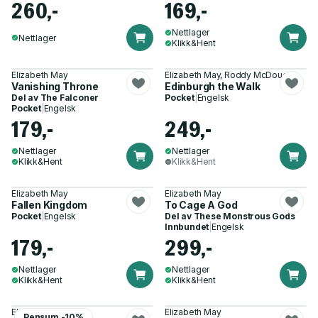
260,-
169,-
Nettlager
Nettlager
Klikk&Hent
Elizabeth May
Elizabeth May, Roddy McDougall
Vanishing Throne
Edinburgh the Walk
Del av
The Falconer
Pocket
|
Engelsk
Pocket
|
Engelsk
179,-
249,-
Nettlager
Nettlager
Klikk&Hent
Klikk&Hent
Elizabeth May
Elizabeth May
Fallen Kingdom
To Cage A God
Pocket
|
Engelsk
Del av
These Monstrous Gods
Innbundet
|
Engelsk
179,-
299,-
Nettlager
Nettlager
Klikk&Hent
Klikk&Hent
Elizabeth May
Elizabeth May
Pensum -10%