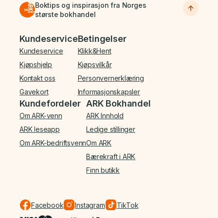
Boktips og inspirasjon fra Norges
største bokhandel
Bunnmeny
Kundeservice
Betingelser
Kundeservice
Klikk&Hent
Kjøpshjelp
Kjøpsvilkår
Kontakt oss
Personvernerklæring
Gavekort
Informasjonskapsler
Kundefordeler
ARK Bokhandel
Om ARK-venn
ARK Innhold
ARK leseapp
Ledige stillinger
Om ARK-bedriftsvenn
Om ARK
Bærekraft i ARK
Finn butikk
Facebook
Instagram
TikTok