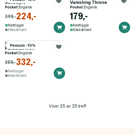
Jane Eyre
Vanishing Throne
Pocket
|
Engelsk
Pocket
|
Engelsk
224,-
179,-
249,-
Nettlager
Nettlager
Klikk&Hent
Klikk&Hent
Elizabeth May
Pensum -10%
Paradise Won
Pocket
|
Engelsk
332,-
369,-
Nettlager
Klikk&Hent
Viser
25
av
25
treff