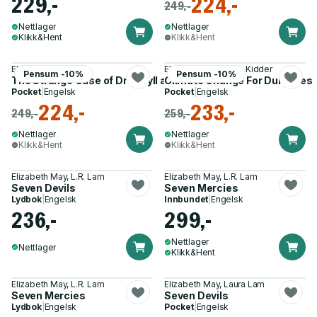
229,-
224,-
249,-
Nettlager
Nettlager
Klikk&Hent
Klikk&Hent
Elizabeth May
Elizabeth May, John Kidder
Pensum -10%
Pensum -10%
The Strange Case of Dr Jekyll and Mr Hyde
Climate Change For Dummies
Pocket
|
Engelsk
Pocket
|
Engelsk
224,-
233,-
249,-
259,-
Nettlager
Nettlager
Klikk&Hent
Klikk&Hent
Elizabeth May, L.R. Lam
Elizabeth May, L.R. Lam
Seven Devils
Seven Mercies
Lydbok
|
Engelsk
Innbundet
|
Engelsk
236,-
299,-
Nettlager
Nettlager
Klikk&Hent
Elizabeth May, L.R. Lam
Elizabeth May, Laura Lam
Seven Mercies
Seven Devils
Lydbok
|
Engelsk
Pocket
|
Engelsk