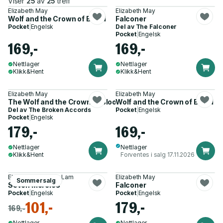
Viser
25
av
25
treff
Elizabeth May
Elizabeth May
Wolf and the Crown of Blood
Falconer
Pocket
|
Engelsk
Del av
The Falconer
Pocket
|
Engelsk
169,-
169,-
Nettlager
Nettlager
Klikk&Hent
Klikk&Hent
Elizabeth May
Elizabeth May
The Wolf and the Crown of Blood
Wolf and the Crown of Blood
Del av
The Broken Accords
Pocket
|
Engelsk
Pocket
|
Engelsk
179,-
169,-
Nettlager
Nettlager
Klikk&Hent
Forventes i salg 17.11.2026
Elizabeth May, L.R. Lam
Elizabeth May
Sommersalg
Seven Mercies
Falconer
Pocket
|
Engelsk
Pocket
|
Engelsk
101,-
179,-
169,-
Nettlager
Nettlager