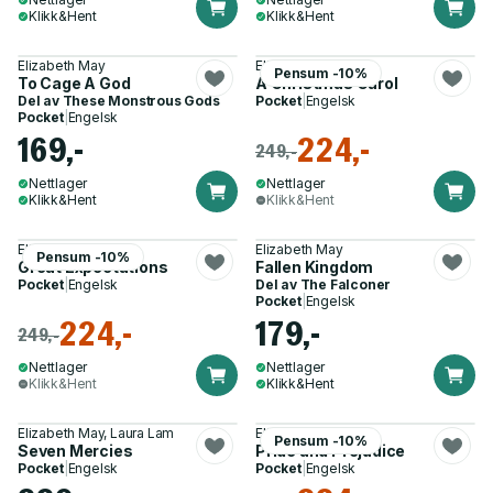
Klikk&Hent
Klikk&Hent
Elizabeth May
Elizabeth May
Pensum -10%
To Cage A God
A Christmas Carol
Del av
These Monstrous Gods
Pocket
|
Engelsk
Pocket
|
Engelsk
169,-
224,-
249,-
Nettlager
Nettlager
Klikk&Hent
Klikk&Hent
Elizabeth May
Elizabeth May
Pensum -10%
Great Expectations
Fallen Kingdom
Pocket
|
Engelsk
Del av
The Falconer
Pocket
|
Engelsk
224,-
179,-
249,-
Nettlager
Nettlager
Klikk&Hent
Klikk&Hent
Elizabeth May, Laura Lam
Elizabeth May
Pensum -10%
Seven Mercies
Pride and Prejudice
Pocket
|
Engelsk
Pocket
|
Engelsk