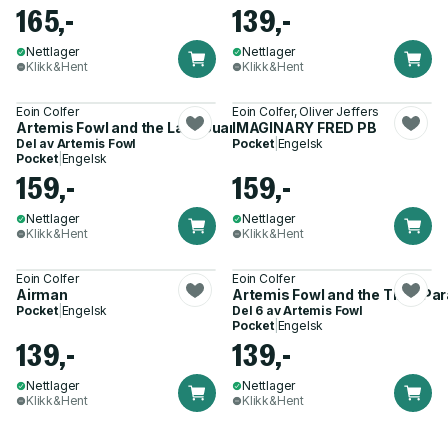
165,-
139,-
Nettlager
Nettlager
Klikk&Hent
Klikk&Hent
Eoin Colfer
Eoin Colfer, Oliver Jeffers
Artemis Fowl and the Last Guardian
IMAGINARY FRED PB
Del av
Artemis Fowl
Pocket
|
Engelsk
Pocket
|
Engelsk
159,-
159,-
Nettlager
Nettlager
Klikk&Hent
Klikk&Hent
Eoin Colfer
Eoin Colfer
Airman
Artemis Fowl and the Time Pa
Pocket
|
Engelsk
Del 6 av
Artemis Fowl
Pocket
|
Engelsk
139,-
139,-
Nettlager
Nettlager
Klikk&Hent
Klikk&Hent