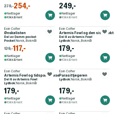
254,-
249,-
279,-
Nettlager
Nettlager
Klikk&Hent
Klikk&Hent
Eoin Colfer
Eoin Colfer
Ønskelisten
Artemis Fowl og den siste vokt
Del av
Damm pocket
Del 8 av
Artemis Fowl
Pocket
|
Norsk, Bokmål
Lydbok
|
Norsk, Bokmål
117,-
179,-
129,-
Nettlager
Nettlager
Klikk&Hent
Klikk&Hent
Eoin Colfer
Eoin Colfer
Artemis Fowl og tidsparadokset
Parasittjegeren
Del 6 av
Artemis Fowl
Lydbok
|
Norsk, Bokmål
Lydbok
|
Norsk, Bokmål
179,-
179,-
Nettlager
Nettlager
Klikk&Hent
Klikk&Hent
Eoin Colfer
Eoin Colfer