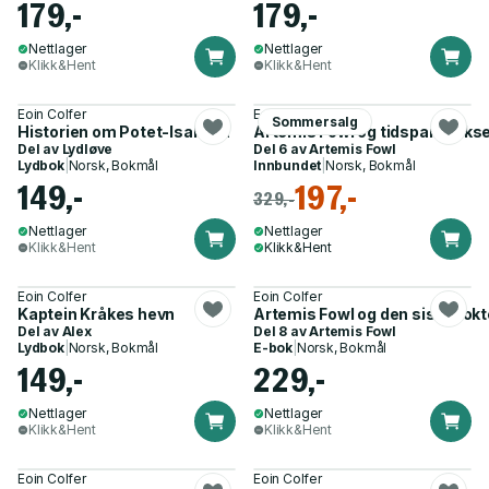
179,-
179,-
Nettlager
Nettlager
Klikk&Hent
Klikk&Hent
Eoin Colfer
Eoin Colfer
Sommersalg
Historien om Potet-Isaksen
Artemis Fowl og tidsparadoks
Del av
Lydløve
Del 6 av
Artemis Fowl
Lydbok
|
Norsk, Bokmål
Innbundet
|
Norsk, Bokmål
149,-
197,-
329,-
Nettlager
Nettlager
Klikk&Hent
Klikk&Hent
Eoin Colfer
Eoin Colfer
Kaptein Kråkes hevn
Artemis Fowl og den siste vokt
Del av
Alex
Del 8 av
Artemis Fowl
Lydbok
|
Norsk, Bokmål
E-bok
|
Norsk, Bokmål
149,-
229,-
Nettlager
Nettlager
Klikk&Hent
Klikk&Hent
Eoin Colfer
Eoin Colfer