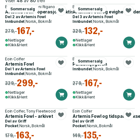
Viser
48
av
80
treff
Eoin Colfer, Giovanni Rigano
Eoin Colfer
Sommersalg
Sommersalg
Artemis fowl - operasjon Arktis : tegneserieroman
Artemis Fowl og evighetskode
Del 2 av
Artemis Fowl
Del 3 av
Artemis Fowl
Innbundet
|
Norsk, Bokmål
Innbundet
|
Norsk, Bokmål
167,-
132,-
279,-
329,-
Nettlager
Nettlager
Klikk&Hent
Klikk&Hent
Eoin Colfer
Eoin Colfer
Sommersalg
Artemis Fowl
Parasittjegeren
Del 1 av
Artemis Fowl
Innbundet
|
Norsk, Bokmål
Innbundet
|
Norsk, Bokmål
299,-
167,-
329,-
279,-
Nettlager
Nettlager
Klikk&Hent
Klikk&Hent
Eoin Colfer, Tony Fleetwood
Eoin Colfer
Artemis Fowl - arkivet
Artemis Fowl og tidsparadoks
Del av
Griff
Del av
Griff
Pocket
|
Norsk, Bokmål
Pocket
|
Norsk, Bokmål
163,-
135,-
179,-
149,-