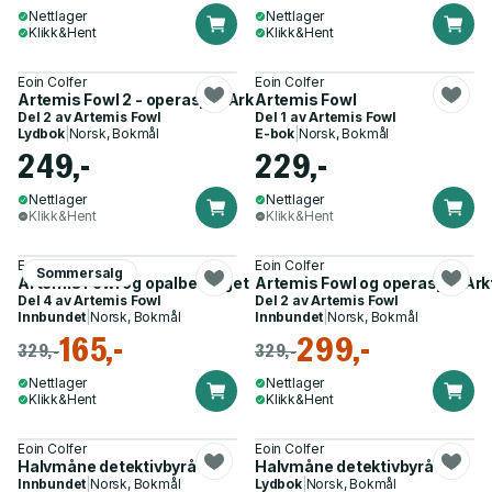
Nettlager
Nettlager
Klikk&Hent
Klikk&Hent
Eoin Colfer
Eoin Colfer
Artemis Fowl 2 - operasjon Arktis
Artemis Fowl
Del 2 av
Artemis Fowl
Del 1 av
Artemis Fowl
Lydbok
|
Norsk, Bokmål
E-bok
|
Norsk, Bokmål
249,-
229,-
Nettlager
Nettlager
Klikk&Hent
Klikk&Hent
Eoin Colfer
Eoin Colfer
Sommersalg
Artemis Fowl og opalbedraget
Artemis Fowl og operasjon Ark
Del 4 av
Artemis Fowl
Del 2 av
Artemis Fowl
Innbundet
|
Norsk, Bokmål
Innbundet
|
Norsk, Bokmål
165,-
299,-
329,-
329,-
Nettlager
Nettlager
Klikk&Hent
Klikk&Hent
Eoin Colfer
Eoin Colfer
Halvmåne detektivbyrå
Halvmåne detektivbyrå
Innbundet
|
Norsk, Bokmål
Lydbok
|
Norsk, Bokmål