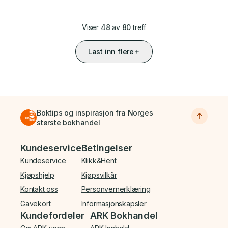
Viser
48
av
80
treff
Last inn flere
Boktips og inspirasjon fra Norges
største bokhandel
Bunnmeny
Kundeservice
Betingelser
Kundeservice
Klikk&Hent
Kjøpshjelp
Kjøpsvilkår
Kontakt oss
Personvernerklæring
Gavekort
Informasjonskapsler
Kundefordeler
ARK Bokhandel