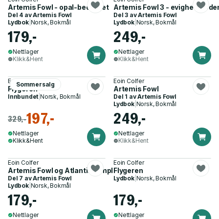
Artemis Fowl - opal-bedraget
Artemis Fowl 3 - evighetskode
Del 4 av
Artemis Fowl
Del 3 av
Artemis Fowl
Lydbok
|
Norsk, Bokmål
Lydbok
|
Norsk, Bokmål
179,-
249,-
Nettlager
Nettlager
Klikk&Hent
Klikk&Hent
Eoin Colfer
Eoin Colfer
Sommersalg
Flygeren
Artemis Fowl
Innbundet
|
Norsk, Bokmål
Del 1 av
Artemis Fowl
Lydbok
|
Norsk, Bokmål
197,-
249,-
329,-
Nettlager
Nettlager
Klikk&Hent
Klikk&Hent
Eoin Colfer
Eoin Colfer
Artemis Fowl og Atlantiskomplekset
Flygeren
Del 7 av
Artemis Fowl
Lydbok
|
Norsk, Bokmål
Lydbok
|
Norsk, Bokmål
179,-
179,-
Nettlager
Nettlager