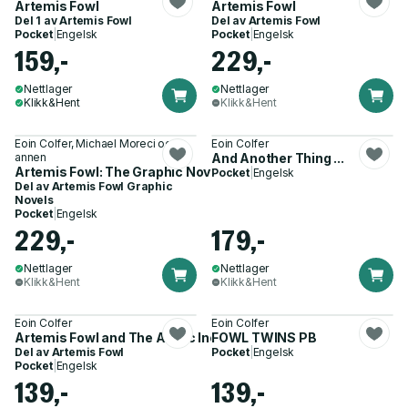
Artemis Fowl
Artemis Fowl
Del 1 av
Artemis Fowl
Del av
Artemis Fowl
Pocket
|
Engelsk
Pocket
|
Engelsk
159,-
229,-
Nettlager
Nettlager
Klikk&Hent
Klikk&Hent
Eoin Colfer, Michael Moreci og 1
Eoin Colfer
annen
And Another Thing ...
Artemis Fowl: The Graphic Novel (New)
Pocket
|
Engelsk
Del av
Artemis Fowl Graphic
Novels
Pocket
|
Engelsk
229,-
179,-
Nettlager
Nettlager
Klikk&Hent
Klikk&Hent
Eoin Colfer
Eoin Colfer
Artemis Fowl and The Arctic Incident
FOWL TWINS PB
Del av
Artemis Fowl
Pocket
|
Engelsk
Pocket
|
Engelsk
139,-
139,-