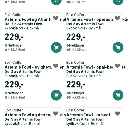
Klikk&Hent
Klikk&Hent
Eoin Colfer
Eoin Colfer
Artemis Fowl og Atlantiskomplekset
Artemis Fowl - operasjon Arkti
Del 7 av
Artemis Fowl
Del 2 av
Artemis Fowl
E-bok
|
Norsk, Bokmål
E-bok
|
Norsk, Bokmål
229,-
229,-
Nettlager
Nettlager
Klikk&Hent
Klikk&Hent
Eoin Colfer
Eoin Colfer
Artemis Fowl - evighetskoden
Artemis Fowl - opal-bedraget
Del 3 av
Artemis Fowl
Del 4 av
Artemis Fowl
E-bok
|
Norsk, Bokmål
E-bok
|
Norsk, Bokmål
229,-
229,-
Nettlager
Nettlager
Klikk&Hent
Klikk&Hent
Eoin Colfer
Eoin Colfer
Artemis Fowl og den tapte kolonien
Artemis Fowl - arkivet
Del 5 av
Artemis Fowl
Del 9 av
Artemis Fowl
Lydbok
|
Norsk, Bokmål
Lydbok
|
Norsk, Bokmål