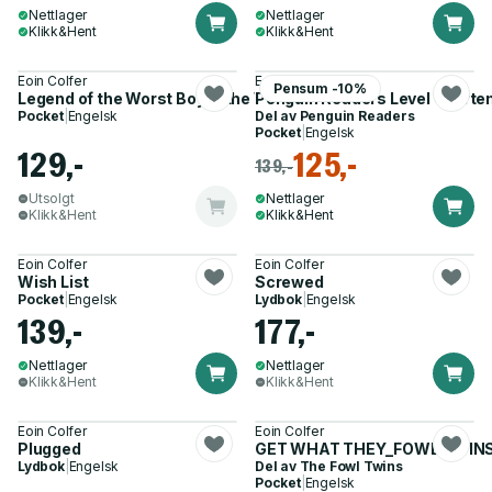
Nettlager
Nettlager
Klikk&Hent
Klikk&Hent
Eoin Colfer
Eoin Colfer
Pensum -10%
Legend of the Worst Boy in the World
Penguin Readers Level 4: Arte
Pocket
|
Engelsk
Del av
Penguin Readers
Pocket
|
Engelsk
129,-
125,-
139,-
Utsolgt
Nettlager
Klikk&Hent
Klikk&Hent
Eoin Colfer
Eoin Colfer
Wish List
Screwed
Pocket
|
Engelsk
Lydbok
|
Engelsk
139,-
177,-
Nettlager
Nettlager
Klikk&Hent
Klikk&Hent
Eoin Colfer
Eoin Colfer
Plugged
GET WHAT THEY_FOWL TWINS
Lydbok
|
Engelsk
Del av
The Fowl Twins
Pocket
|
Engelsk