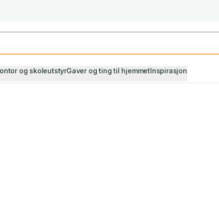
Studiestart! Alle* pensumbøker -20%
Se utvalget her
ontor og skoleutstyr
Gaver og ting til hjemmet
Inspirasjon