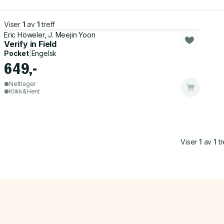
Viser
1
av
1
treff
Eric Höweler, J. Meejin Yoon
Verify in Field
Pocket
|
Engelsk
649,-
Nettlager
Klikk&Hent
Viser
1
av
1
tr