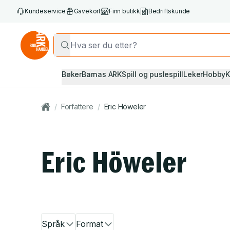
Kundeservice
Gavekort
Finn butikk
Bedriftskunde
Bøker
Barnas ARK
Spill og puslespill
Leker
Hobby
K
/
Forfattere
/
Eric Höweler
Eric Höweler
Språk
Format