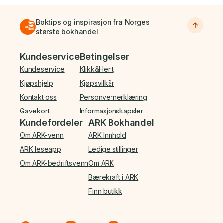
Boktips og inspirasjon fra Norges
største bokhandel
Bunnmeny
Kundeservice
Betingelser
Kundeservice
Klikk&Hent
Kjøpshjelp
Kjøpsvilkår
Kontakt oss
Personvernerklæring
Gavekort
Informasjonskapsler
Kundefordeler
ARK Bokhandel
Om ARK-venn
ARK Innhold
ARK leseapp
Ledige stillinger
Om ARK-bedriftsvenn
Om ARK
Bærekraft i ARK
Finn butikk