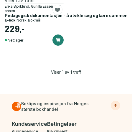
Viser
1
av
1
treff
Erika Björklund, Gunilla Essén og 1
annen
Pedagogisk dokumentasjon - å utvikle seg og lære sammen
E-bok
|
Norsk, Bokmål
229,-
Nettlager
Viser
1
av
1
treff
Boktips og inspirasjon fra Norges
største bokhandel
Bunnmeny
Kundeservice
Betingelser
Kundeservice
Klikk&Hent