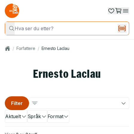
/
Forfattere
/
Ernesto Laclau
Ernesto Laclau
Filter
Aktuelt
Språk
Format