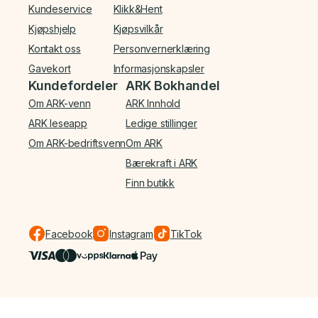
Kundeservice
Klikk&Hent
Kjøpshjelp
Kjøpsvilkår
Kontakt oss
Personvernerklæring
Gavekort
Informasjonskapsler
Kundefordeler
ARK Bokhandel
Om ARK-venn
ARK Innhold
ARK leseapp
Ledige stillinger
Om ARK-bedriftsvenn
Om ARK
Bærekraft i ARK
Finn butikk
Facebook
Instagram
TikTok