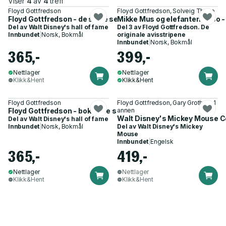
Viser
4
av
4
treff
Floyd Gottfredson
Floyd Gottfredson, Solveig Thime
Floyd Gottfredson - de store serieskaperne
Mikke Mus og elefanten Bobo - 
Del av
Walt Disney's hall of fame
Del 3 av
Floyd Gottfredson. De
Innbundet
|
Norsk, Bokmål
originale avisstripene
Innbundet
|
Norsk, Bokmål
365,-
399,-
Nettlager
Nettlager
Klikk&Hent
Klikk&Hent
Floyd Gottfredson
Floyd Gottfredson, Gary Groth og 1
Floyd Gottfredson - bok 2 : de store serieskaperne
annen
Walt Disney's Mickey Mouse C
Del av
Walt Disney's hall of fame
Innbundet
|
Norsk, Bokmål
Del av
Walt Disney's Mickey
Mouse
Innbundet
|
Engelsk
365,-
419,-
Nettlager
Nettlager
Klikk&Hent
Klikk&Hent