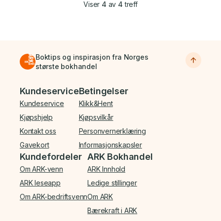
Viser
4
av
4
treff
Boktips og inspirasjon fra Norges
største bokhandel
Bunnmeny
Kundeservice
Betingelser
Kundeservice
Klikk&Hent
Kjøpshjelp
Kjøpsvilkår
Kontakt oss
Personvernerklæring
Gavekort
Informasjonskapsler
Kundefordeler
ARK Bokhandel
Om ARK-venn
ARK Innhold
ARK leseapp
Ledige stillinger
Om ARK-bedriftsvenn
Om ARK
Bærekraft i ARK