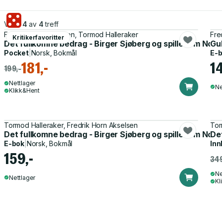
Viser
4
av
4
treff
Fredrik Horn Akselsen, Tormod Halleraker
Fre
Kritikerfavoritter
Det fullkomne bedrag - Birger Sjøberg og spillet om Nor
Gu
Pocket
|
Norsk, Bokmål
E-
181,-
1
199,-
Nettlager
Ne
Klikk&Hent
Tormod Halleraker, Fredrik Horn Akselsen
Tor
Det fullkomne bedrag - Birger Sjøberg og spillet om Nor
Det
E-bok
|
Norsk, Bokmål
Inn
159,-
349
Ne
Nettlager
Kl