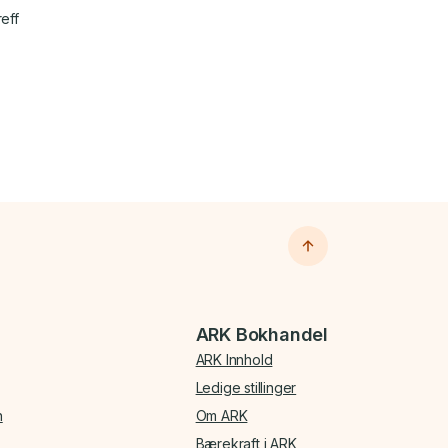
reff
ARK Bokhandel
ARK Innhold
Ledige stillinger
n
Om ARK
Bærekraft i ARK