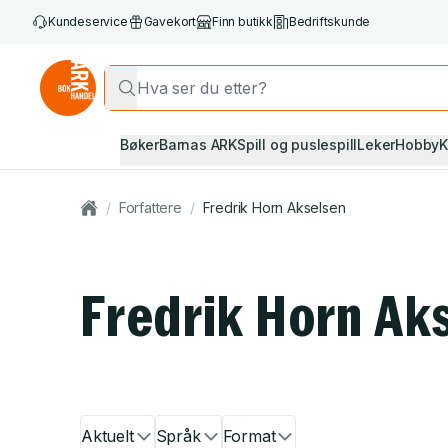
Kundeservice
Gavekort
Finn butikk
Bedriftskunde
Bøker
Barnas ARK
Spill og puslespill
Leker
Hobby
K
/
Forfattere
/
Fredrik Horn Akselsen
Fredrik Horn Ak
Aktuelt
Språk
Format