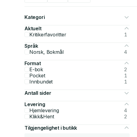
Kategori
Aktuelt
Kritikerfavoritter
1
Språk
Norsk, Bokmål
4
Format
E-bok
2
Pocket
1
Innbundet
1
Antall sider
Levering
Hjemlevering
4
Klikk&Hent
2
Tilgjengelighet i butikk