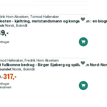
drik Horn Akselsen, Tormod Halleraker
d-Norge
losten - kjeltring, motstandsmann og kongevenn : en bio
bok
|
Norsk, Bokmål
49,-
ttlager
mod Halleraker, Fredrik Horn Akselsen
d-Norge
 fullkomne bedrag - Birger Sjøberg og spillet om Nord-No
bundet
|
Norsk, Bokmål
317,-
,-
ttlager
ikk&Hent