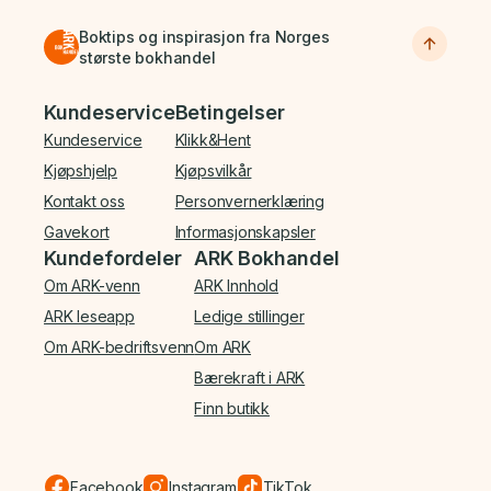
Boktips og inspirasjon fra Norges
største bokhandel
Bunnmeny
Kundeservice
Betingelser
Kundeservice
Klikk&Hent
Kjøpshjelp
Kjøpsvilkår
Kontakt oss
Personvernerklæring
Gavekort
Informasjonskapsler
Kundefordeler
ARK Bokhandel
Om ARK-venn
ARK Innhold
ARK leseapp
Ledige stillinger
Om ARK-bedriftsvenn
Om ARK
Bærekraft i ARK
Finn butikk
Facebook
Instagram
TikTok