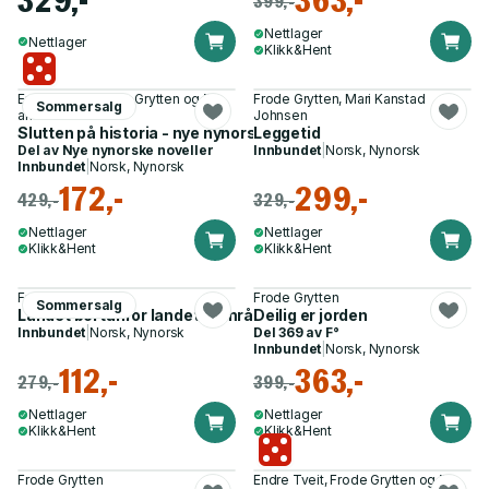
329,-
363,-
399,-
Nettlager
Nettlager
Klikk&Hent
Endre Tveit, Frode Grytten og 7
Frode Grytten, Mari Kanstad
Sommersalg
andre
Johnsen
Slutten på historia - nye nynorske noveller
Leggetid
Del av
Nye nynorske noveller
Innbundet
|
Norsk, Nynorsk
Innbundet
|
Norsk, Nynorsk
172,-
299,-
429,-
329,-
Nettlager
Nettlager
Klikk&Hent
Klikk&Hent
Frode Grytten
Frode Grytten
Sommersalg
Landet bortanfor landet - område 51 : protestsongar
Deilig er jorden
Innbundet
|
Norsk, Nynorsk
Del 369 av
F°
Innbundet
|
Norsk, Nynorsk
112,-
363,-
279,-
399,-
Nettlager
Nettlager
Klikk&Hent
Klikk&Hent
Frode Grytten
Endre Tveit, Frode Grytten og 7