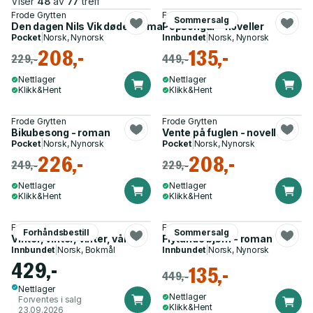
Viser
48
av
77
treff
Frode Grytten
Frode Grytten
Sommersalg
Den dagen Nils Vik døde - roman
Popsongar - noveller
Pocket
|
Norsk, Nynorsk
Innbundet
|
Norsk, Nynorsk
208,-
135,-
229,-
449,-
Nettlager
Nettlager
Klikk&Hent
Klikk&Hent
Frode Grytten
Frode Grytten
Bikubesong - roman
Vente på fuglen - noveller
Pocket
|
Norsk, Nynorsk
Pocket
|
Norsk, Nynorsk
226,-
208,-
249,-
229,-
Nettlager
Nettlager
Klikk&Hent
Klikk&Hent
Frode Grytten
Frode Grytten
Forhåndsbestill
Sommersalg
Vinter, vinter, vinter, vår
Flytande bjørn - roman
Innbundet
|
Norsk, Bokmål
Innbundet
|
Norsk, Nynorsk
429,-
135,-
449,-
Nettlager
Nettlager
Forventes i salg
Klikk&Hent
23.09.2026