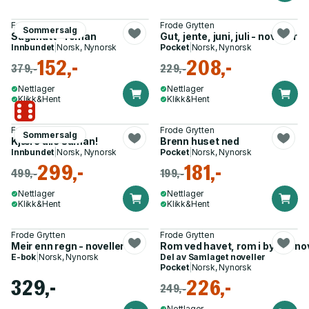
Frode Grytten
Frode Grytten
Sommersalg
Saganatt - roman
Gut, jente, juni, juli - noveller
Innbundet
|
Norsk, Nynorsk
Pocket
|
Norsk, Nynorsk
152,-
208,-
379,-
229,-
Nettlager
Nettlager
Klikk&Hent
Klikk&Hent
Frode Grytten
Frode Grytten
Sommersalg
Kjære alle saman!
Brenn huset ned
Innbundet
|
Norsk, Nynorsk
Pocket
|
Norsk, Nynorsk
299,-
181,-
499,-
199,-
Nettlager
Nettlager
Klikk&Hent
Klikk&Hent
Frode Grytten
Frode Grytten
Meir enn regn - noveller
Rom ved havet, rom i byen - no
E-bok
|
Norsk, Nynorsk
Del av
Samlaget noveller
Pocket
|
Norsk, Nynorsk
329,-
226,-
249,-
Nettlager