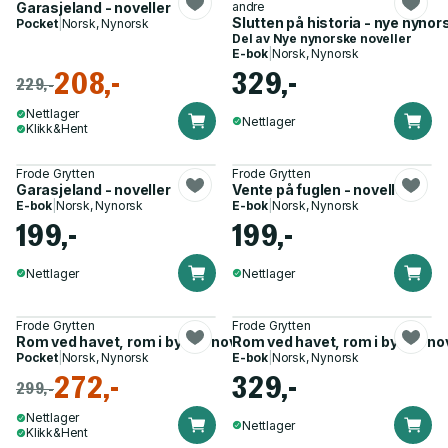
Garasjeland - noveller
andre
Slutten på historia - nye nynor
Pocket
|
Norsk, Nynorsk
Del av
Nye nynorske noveller
E-bok
|
Norsk, Nynorsk
208,-
329,-
229,-
Nettlager
Nettlager
Klikk&Hent
Frode Grytten
Frode Grytten
Garasjeland - noveller
Vente på fuglen - noveller
E-bok
|
Norsk, Nynorsk
E-bok
|
Norsk, Nynorsk
199,-
199,-
Nettlager
Nettlager
Frode Grytten
Frode Grytten
Rom ved havet, rom i byen - noveller
Rom ved havet, rom i byen - no
Pocket
|
Norsk, Nynorsk
E-bok
|
Norsk, Nynorsk
272,-
329,-
299,-
Nettlager
Nettlager
Klikk&Hent