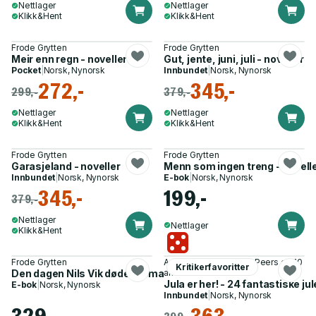
Nettlager
Nettlager
Klikk&Hent
Klikk&Hent
Frode Grytten
Frode Grytten
Meir enn regn - noveller
Gut, jente, juni, juli - noveller
Pocket
|
Norsk, Nynorsk
Innbundet
|
Norsk, Nynorsk
272,-
345,-
299,-
379,-
Nettlager
Nettlager
Klikk&Hent
Klikk&Hent
Frode Grytten
Frode Grytten
Garasjeland - noveller
Menn som ingen treng - novell
Innbundet
|
Norsk, Nynorsk
E-bok
|
Norsk, Nynorsk
345,-
199,-
379,-
Nettlager
Nettlager
Klikk&Hent
Frode Grytten
Agnes Ravatn, Bobbie Peers og 10
Kritikerfavoritter
Den dagen Nils Vik døde - roman
andre
Jula er her! - 24 fantastiske jul
E-bok
|
Norsk, Nynorsk
Innbundet
|
Norsk, Nynorsk