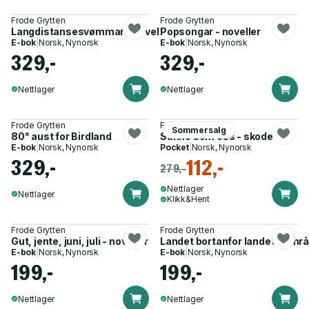
Frode Grytten
Frode Grytten
Langdistansesvømmar - noveller
Popsongar - noveller
E-bok
|
Norsk, Nynorsk
E-bok
|
Norsk, Nynorsk
329,-
329,-
Nettlager
Nettlager
Frode Grytten
Frode Grytten
Sommersalg
80° aust for Birdland
Sånne som oss - skodespel
E-bok
|
Norsk, Nynorsk
Pocket
|
Norsk, Nynorsk
329,-
112,-
279,-
Nettlager
Nettlager
Klikk&Hent
Frode Grytten
Frode Grytten
Gut, jente, juni, juli - noveller
Landet bortanfor landet - områ
E-bok
|
Norsk, Nynorsk
E-bok
|
Norsk, Nynorsk
199,-
199,-
Nettlager
Nettlager