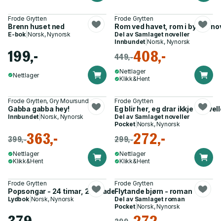
Frode Grytten
Frode Grytten
Brenn huset ned
Rom ved havet, rom i byen - no
E-bok
|
Norsk, Nynorsk
Del av
Samlaget noveller
Innbundet
|
Norsk, Nynorsk
199,-
408,-
449,-
Nettlager
Nettlager
Klikk&Hent
Frode Grytten, Gry Moursund
Frode Grytten
Gabba gabba hey!
Eg blir her, eg drar ikkje - novell
Innbundet
|
Norsk, Nynorsk
Del av
Samlaget noveller
Pocket
|
Norsk, Nynorsk
363,-
272,-
399,-
299,-
Nettlager
Nettlager
Klikk&Hent
Klikk&Hent
Frode Grytten
Frode Grytten
Popsongar - 24 timar, 24 stader, 24 songar, 24 historie
Flytande bjørn - roman
Lydbok
|
Norsk, Nynorsk
Del av
Samlaget roman
Pocket
|
Norsk, Nynorsk