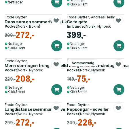
Nettlager
Klikk&Hent
Frode Grytten
Frode Grytten, Andreas Helland
Dans som en sommerfugl, stikk som en bie - noveller
Go to gate
Pocket
|
Norsk, Bokmål
Innbundet
|
Norsk, Nynorsk
272,-
399,-
299,-
Nettlager
Nettlager
Klikk&Hent
Klikk&Hent
Frode Grytten
Frode Grytten
Sommersalg
Menn som ingen treng - noveller
I morgon er det måndag - rom
Pocket
|
Norsk, Nynorsk
Pocket
|
Norsk, Nynorsk
208,-
75,-
229,-
149,-
Nettlager
Nettlager
Klikk&Hent
Klikk&Hent
Frode Grytten
Frode Grytten
Langdistansesvømmar - noveller
Popsongar - noveller
Pocket
|
Norsk, Nynorsk
Pocket
|
Norsk, Nynorsk
272,-
226,-
299,-
249,-