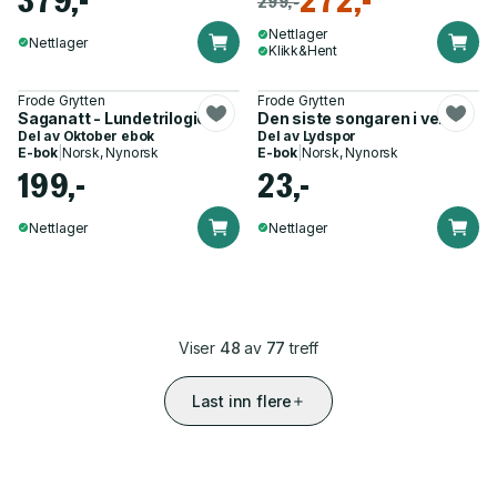
379,-
272,-
299,-
Nettlager
Nettlager
Klikk&Hent
Frode Grytten
Frode Grytten
Saganatt - Lundetrilogien
Den siste songaren i verda
Del av
Oktober ebok
Del av
Lydspor
E-bok
|
Norsk, Nynorsk
E-bok
|
Norsk, Nynorsk
199,-
23,-
Nettlager
Nettlager
Viser
48
av
77
treff
Last inn flere