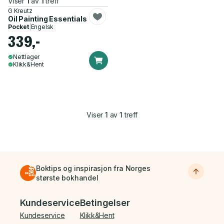
Viser
1
av
1
treff
G Kreutz
Oil Painting Essentials
Pocket
|
Engelsk
339,-
Nettlager
Klikk&Hent
Viser
1
av
1
treff
Boktips og inspirasjon fra Norges
største bokhandel
Bunnmeny
Kundeservice
Betingelser
Kundeservice
Klikk&Hent