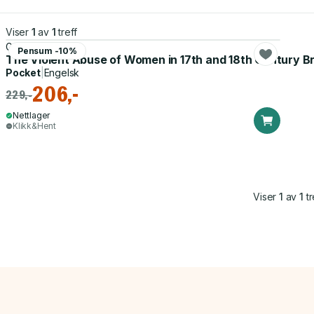
Viser
1
av
1
treff
Geoffrey Pimm
Pensum -10%
The Violent Abuse of Women in 17th and 18th Century Br
Pocket
|
Engelsk
206,-
229,-
Nettlager
Klikk&Hent
Viser
1
av
1
tr