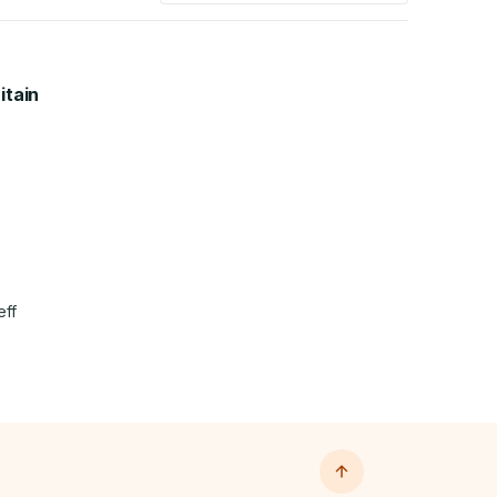
itain
eff