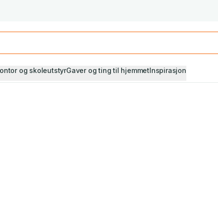
Studiestart! Alle* pensumbøker -20%
Se utvalget her
ontor og skoleutstyr
Gaver og ting til hjemmet
Inspirasjon