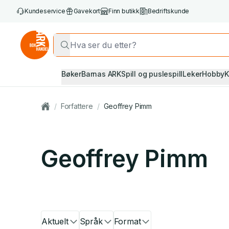
Kundeservice
Gavekort
Finn butikk
Bedriftskunde
Bøker
Barnas ARK
Spill og puslespill
Leker
Hobby
K
/
Forfattere
/
Geoffrey Pimm
Geoffrey Pimm
Aktuelt
Språk
Format