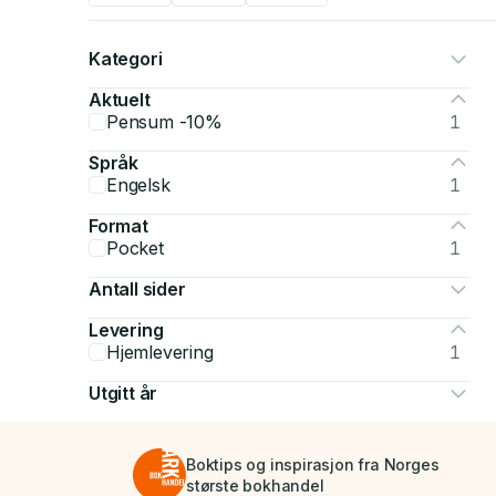
Kategori
Aktuelt
Pensum -10%
1
Språk
Engelsk
1
Format
Pocket
1
Antall sider
Levering
Hjemlevering
1
Utgitt år
Boktips og inspirasjon fra Norges
største bokhandel