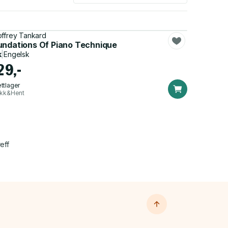
ffrey Tankard
undations Of Piano Technique
k
|
Engelsk
29,-
ttlager
ikk&Hent
eff