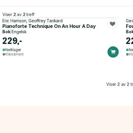
Viser
2
av
2
treff
Eric Harrison, Geoffrey Tankard
Geo
Pianoforte Technique On An Hour A Day
Fo
Bok
|
Engelsk
Bo
229,-
2
Nettlager
Ne
Klikk&Hent
Kl
Viser
2
av
2
tr