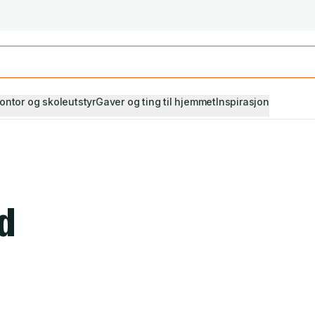
Studiestart! Alle* pensumbøker -20%
Se utvalget her
ontor og skoleutstyr
Gaver og ting til hjemmet
Inspirasjon
d