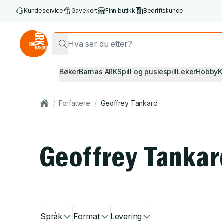
Kundeservice
Gavekort
Finn butikk
Bedriftskunde
Bøker
Barnas ARK
Spill og puslespill
Leker
Hobby
K
/
Forfattere
/
Geoffrey Tankard
Geoffrey Tankar
Språk
Format
Levering