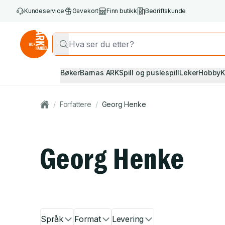
Kundeservice
Gavekort
Finn butikk
Bedriftskunde
Bøker
Barnas ARK
Spill og puslespill
Leker
Hobby
K
/
Forfattere
/
Georg Henke
Georg Henke
Språk
Format
Levering