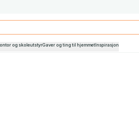
Studiestart! Alle* pensumbøker -20%
Se utvalget her
ontor og skoleutstyr
Gaver og ting til hjemmet
Inspirasjon