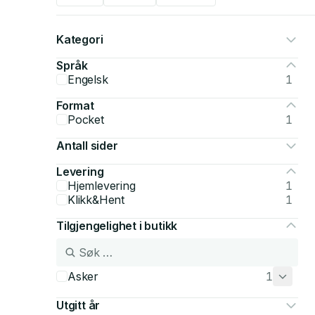
Kategori
Språk
Engelsk
1
Format
Pocket
1
Antall sider
Levering
Hjemlevering
1
Klikk&Hent
1
Tilgjengelighet i butikk
Asker
1
Utgitt år