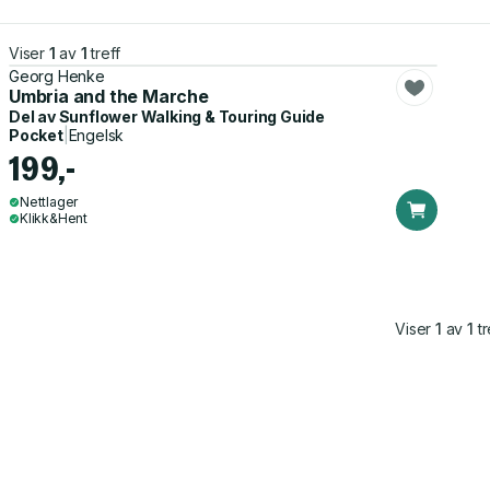
Viser
1
av
1
treff
Georg Henke
Umbria and the Marche
Del av
Sunflower Walking & Touring Guide
Pocket
|
Engelsk
199,-
Nettlager
Klikk&Hent
Viser
1
av
1
tr