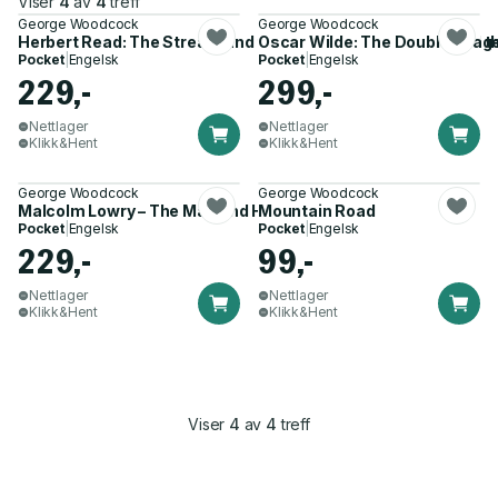
Viser
4
av
4
treff
George Woodcock
George Woodcock
Herbert Read: The Stream and the Source – The Stream and t
Oscar Wilde: The Double Imag
Pocket
|
Engelsk
Pocket
|
Engelsk
229,-
299,-
Nettlager
Nettlager
Klikk&Hent
Klikk&Hent
George Woodcock
George Woodcock
Malcolm Lowry – The Man and His Work
Mountain Road
Pocket
|
Engelsk
Pocket
|
Engelsk
229,-
99,-
Nettlager
Nettlager
Klikk&Hent
Klikk&Hent
Viser
4
av
4
treff