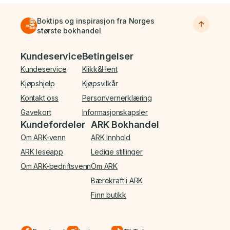
Boktips og inspirasjon fra Norges
største bokhandel
Bunnmeny
Kundeservice
Betingelser
Kundeservice
Klikk&Hent
Kjøpshjelp
Kjøpsvilkår
Kontakt oss
Personvernerklæring
Gavekort
Informasjonskapsler
Kundefordeler
ARK Bokhandel
Om ARK-venn
ARK Innhold
ARK leseapp
Ledige stillinger
Om ARK-bedriftsvenn
Om ARK
Bærekraft i ARK
Finn butikk