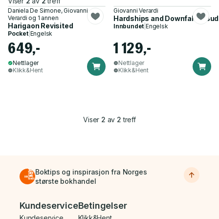
Viser
2
av
2
treff
Daniela De Simone, Giovanni
Giovanni Verardi
Verardi og 1 annen
Hardships and Downfall of Bud
Harigaon Revisited
Innbundet
|
Engelsk
Pocket
|
Engelsk
649,-
1 129,-
Nettlager
Nettlager
Klikk&Hent
Klikk&Hent
Viser
2
av
2
treff
Boktips og inspirasjon fra Norges
største bokhandel
Bunnmeny
Kundeservice
Betingelser
Kundeservice
Klikk&Hent