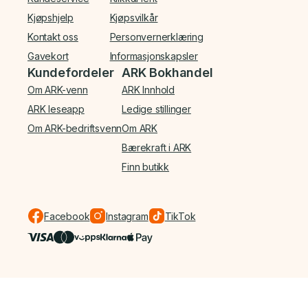
Kjøpshjelp
Kjøpsvilkår
Kontakt oss
Personvernerklæring
Gavekort
Informasjonskapsler
Kundefordeler
ARK Bokhandel
Om ARK-venn
ARK Innhold
ARK leseapp
Ledige stillinger
Om ARK-bedriftsvenn
Om ARK
Bærekraft i ARK
Finn butikk
Facebook
Instagram
TikTok