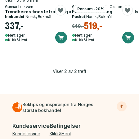
Viser
2
av
2
treff
Gunnar Leikvam
Gunnar Leikvam, Nils Olsson
Pensum -20%
Trondheims fineste trær - og andre fantastiske næropplevels
Eiendomsutvikling
Innbundet
|
Norsk, Bokmål
Pocket
|
Norsk, Bokmål
337,-
519,-
649,-
Nettlager
Nettlager
Klikk&Hent
Klikk&Hent
Viser
2
av
2
treff
Boktips og inspirasjon fra Norges
største bokhandel
Bunnmeny
Kundeservice
Betingelser
Kundeservice
Klikk&Hent