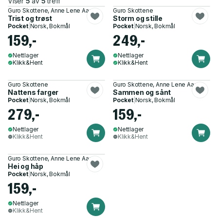
Viser
5
av
5
treff
Guro Skottene, Anne Lene Aase
Guro Skottene
Trist og trøst
Storm og stille
Pocket
|
Norsk, Bokmål
Pocket
|
Norsk, Bokmål
159,-
249,-
Nettlager
Nettlager
Klikk&Hent
Klikk&Hent
Guro Skottene
Guro Skottene, Anne Lene Aase
Nattens farger
Sammen og sånt
Pocket
|
Norsk, Bokmål
Pocket
|
Norsk, Bokmål
279,-
159,-
Nettlager
Nettlager
Klikk&Hent
Klikk&Hent
Guro Skottene, Anne Lene Aase
Hei og håp
Pocket
|
Norsk, Bokmål
159,-
Nettlager
Klikk&Hent