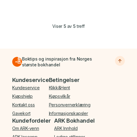
Viser
5
av
5
treff
Boktips og inspirasjon fra Norges
største bokhandel
Bunnmeny
Kundeservice
Betingelser
Kundeservice
Klikk&Hent
Kjøpshjelp
Kjøpsvilkår
Kontakt oss
Personvernerklæring
Gavekort
Informasjonskapsler
Kundefordeler
ARK Bokhandel
Om ARK-venn
ARK Innhold
ARK leseapp
Ledige stillinger