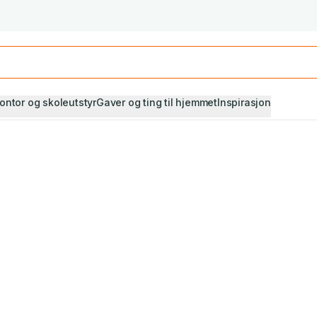
Studiestart! Alle* pensumbøker -20%
Se utvalget her
ontor og skoleutstyr
Gaver og ting til hjemmet
Inspirasjon