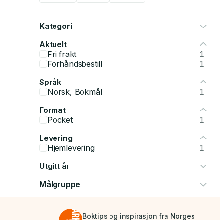
Kategori
Aktuelt
Fri frakt
1
Forhåndsbestill
1
Språk
Norsk, Bokmål
1
Format
Pocket
1
Levering
Hjemlevering
1
Utgitt år
Målgruppe
Boktips og inspirasjon fra Norges