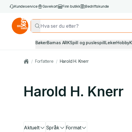
Kundeservice
Gavekort
Finn butikk
Bedriftskunde
Bøker
Barnas ARK
Spill og puslespill
Leker
Hobby
K
/
Forfattere
/
Harold H. Knerr
Harold H. Knerr
Aktuelt
Språk
Format