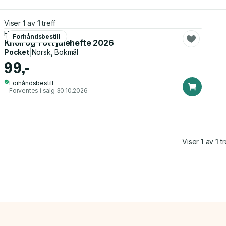
Viser
1
av
1
treff
Harold H. Knerr
Forhåndsbestill
Knoll og Tott julehefte 2026
Pocket
|
Norsk, Bokmål
99,-
Forhåndsbestill
Forventes i salg 30.10.2026
Viser
1
av
1
tr