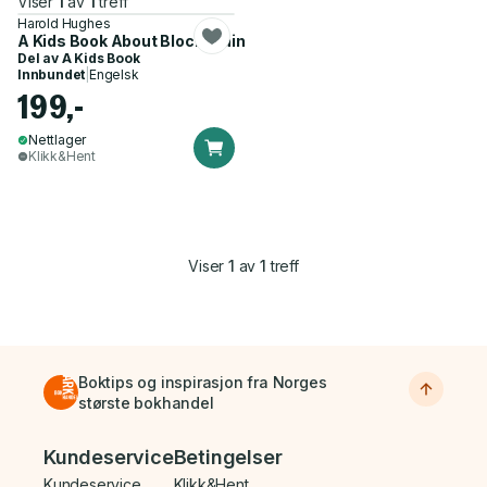
Viser
1
av
1
treff
Harold Hughes
A Kids Book About Blockchain
Del av
A Kids Book
Innbundet
|
Engelsk
199,-
Nettlager
Klikk&Hent
Viser
1
av
1
treff
Boktips og inspirasjon fra Norges
største bokhandel
Bunnmeny
Kundeservice
Betingelser
Kundeservice
Klikk&Hent