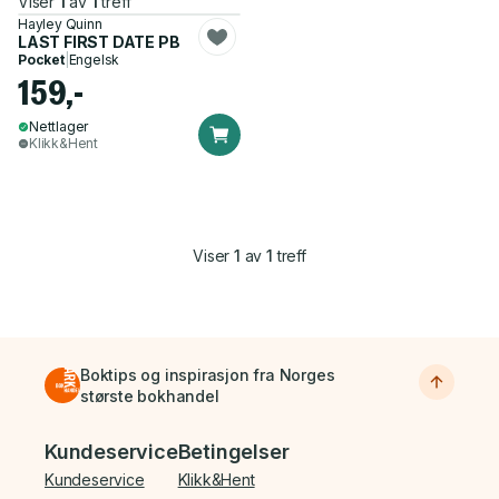
Viser
1
av
1
treff
Hayley Quinn
LAST FIRST DATE PB
Pocket
|
Engelsk
159,-
Nettlager
Klikk&Hent
Viser
1
av
1
treff
Boktips og inspirasjon fra Norges
største bokhandel
Bunnmeny
Kundeservice
Betingelser
Kundeservice
Klikk&Hent