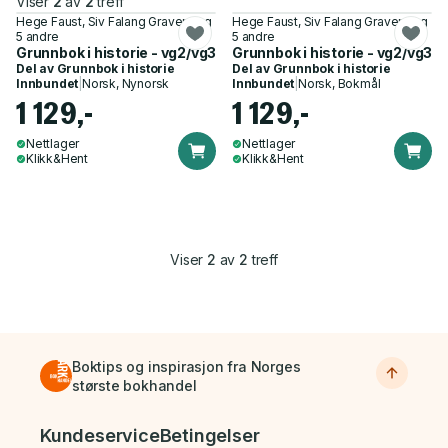
Viser
2
av
2
treff
Hege Faust, Siv Falang Gravem og
Hege Faust, Siv Falang Gravem og
5 andre
5 andre
Grunnbok i historie - vg2/vg3
Grunnbok i historie - vg2/vg3
Del av
Grunnbok i historie
Del av
Grunnbok i historie
Innbundet
|
Norsk, Nynorsk
Innbundet
|
Norsk, Bokmål
1 129,-
1 129,-
Nettlager
Nettlager
Klikk&Hent
Klikk&Hent
Viser
2
av
2
treff
Boktips og inspirasjon fra Norges
største bokhandel
Bunnmeny
Kundeservice
Betingelser