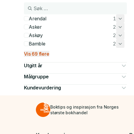
Arendal
1
Asker
2
Askøy
2
Bamble
2
Vis 69 flere
Utgitt år
Målgruppe
Kundevurdering
Boktips og inspirasjon fra Norges
største bokhandel