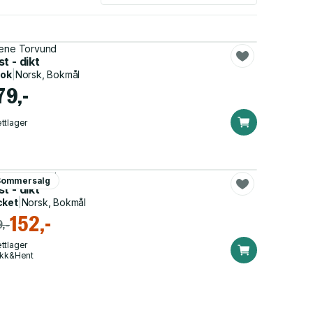
ene Torvund
t - dikt
bok
|
Norsk, Bokmål
79,-
ttlager
ene Torvund
Sommersalg
t - dikt
cket
|
Norsk, Bokmål
152,-
,-
ttlager
ikk&Hent