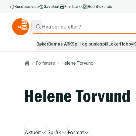
Kundeservice
Gavekort
Finn butikk
Bedriftskunde
Bøker
Barnas ARK
Spill og puslespill
Leker
Hobby
K
/
Forfattere
/
Helene Torvund
Helene Torvund
Aktuelt
Språk
Format