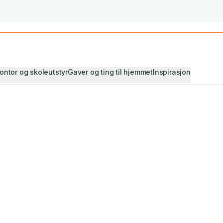
Studiestart! Alle* pensumbøker -20%
Se utvalget her
ontor og skoleutstyr
Gaver og ting til hjemmet
Inspirasjon