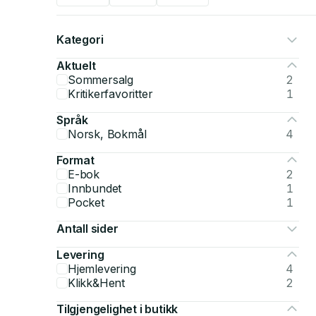
Kategori
Aktuelt
Sommersalg
2
Kritikerfavoritter
1
Språk
Norsk, Bokmål
4
Format
E-bok
2
Innbundet
1
Pocket
1
Antall sider
Levering
Hjemlevering
4
Klikk&Hent
2
Tilgjengelighet i butikk