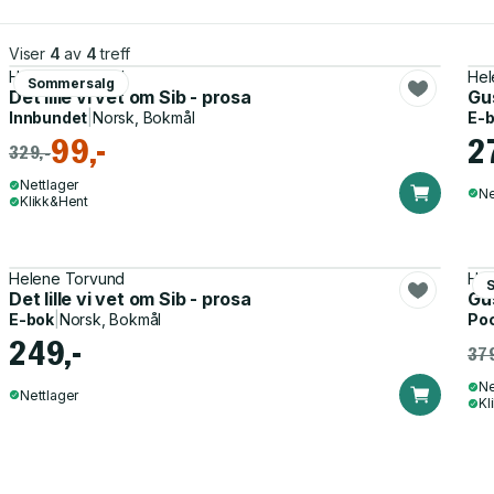
Viser
4
av
4
treff
Helene Torvund
Hel
Sommersalg
Det lille vi vet om Sib - prosa
Gus
Innbundet
|
Norsk, Bokmål
E-
99,-
2
329,-
Nettlager
Ne
Klikk&Hent
Helene Torvund
Hel
Det lille vi vet om Sib - prosa
Gus
E-bok
|
Norsk, Bokmål
Po
249,-
379
Ne
Nettlager
Kl