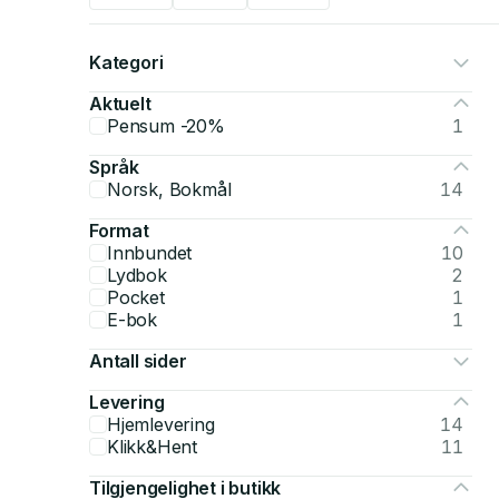
Kategori
Aktuelt
Pensum -20%
1
Språk
Norsk, Bokmål
14
Format
Innbundet
10
Lydbok
2
Pocket
1
E-bok
1
Antall sider
Levering
Hjemlevering
14
Klikk&Hent
11
Tilgjengelighet i butikk