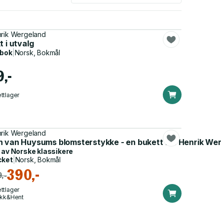
rik Wergeland
t i utvalg
dbok
|
Norsk, Bokmål
9,-
ttlager
rik Wergeland
n van Huysums blomsterstykke - en bukett fra Henrik Werg
 av
Norske klassikere
cket
|
Norsk, Bokmål
390,-
,-
ttlager
ikk&Hent