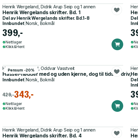
Henrik Wergeland, Didrik Arup Seip og 1 annen
Hen
Henrik Wergelands skrifter. Bd. 1
Hen
Del av
Henrik Wergelands skrifter. Bd.1-8
Del
Innbundet
|
Norsk, Bokmål
Inn
399,-
3
Nettlager
Ne
Klikk&Hent
Kl
Henrik Wergeland, Oddvar Vasstveit
Hen
Pensum -20%
Hassel-nødder med og uden kjerne, dog til tidsfordriv, p
Hen
Innbundet
|
Norsk, Bokmål
Del
Inn
343,-
3
429,-
Nettlager
Ne
Klikk&Hent
Kl
Henrik Wergeland, Didrik Arup Seip og 1 annen
Hen
Henrik Wergelands skrifter. Bd. 4
Hen