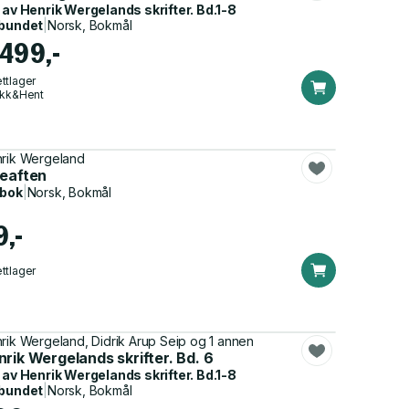
 av
Henrik Wergelands skrifter. Bd.1-8
bundet
|
Norsk, Bokmål
 499,-
ttlager
ikk&Hent
rik Wergeland
leaften
dbok
|
Norsk, Bokmål
9,-
ttlager
rik Wergeland, Didrik Arup Seip og 1 annen
rik Wergelands skrifter. Bd. 6
 av
Henrik Wergelands skrifter. Bd.1-8
bundet
|
Norsk, Bokmål