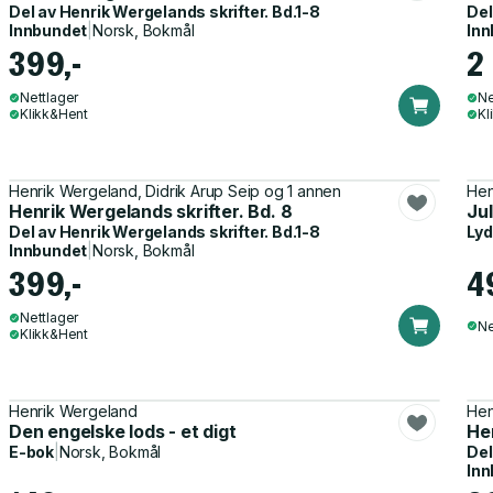
Del av
Henrik Wergelands skrifter. Bd.1-8
Del
Innbundet
|
Norsk, Bokmål
Inn
399,-
2
Nettlager
Ne
Klikk&Hent
Kl
Henrik Wergeland, Didrik Arup Seip og 1 annen
Hen
Henrik Wergelands skrifter. Bd. 8
Ju
Del av
Henrik Wergelands skrifter. Bd.1-8
Ly
Innbundet
|
Norsk, Bokmål
399,-
4
Nettlager
Ne
Klikk&Hent
Henrik Wergeland
Hen
Den engelske lods - et digt
Hen
E-bok
|
Norsk, Bokmål
Del
Inn