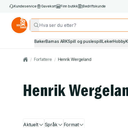
Kundeservice
Gavekort
Finn butikk
Bedriftskunde
Bøker
Barnas ARK
Spill og puslespill
Leker
Hobby
K
/
Forfattere
/
Henrik Wergeland
Henrik Wergela
Aktuelt
Språk
Format