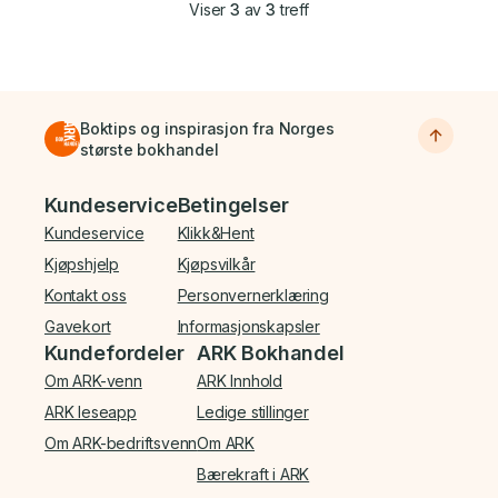
Viser
3
av
3
treff
Boktips og inspirasjon fra Norges
største bokhandel
Bunnmeny
Kundeservice
Betingelser
Kundeservice
Klikk&Hent
Kjøpshjelp
Kjøpsvilkår
Kontakt oss
Personvernerklæring
Gavekort
Informasjonskapsler
Kundefordeler
ARK Bokhandel
Om ARK-venn
ARK Innhold
ARK leseapp
Ledige stillinger
Om ARK-bedriftsvenn
Om ARK
Bærekraft i ARK