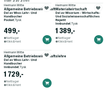
Viser
3
av
3
treff
Hermann Witte
Hermann Witte
Allgemeine Betriebswirtschaftslehre
Materialwirtschaft
Del av
Wiso-Lehr- Und
Del av
Wisorium - Wirtschafts-
Handbucher
Und Sozialwissenschaftliches
Pocket
|
Tysk
Repetit
Innbundet
|
Tysk
499,-
1 389,-
Nettlager
Nettlager
Klikk&Hent
Klikk&Hent
Hermann Witte
Allgemeine Betriebswirtschaftslehre
Del av
Wiso-Lehr- Und
Handbucher
Innbundet
|
Tysk
1 729,-
Nettlager
Klikk&Hent