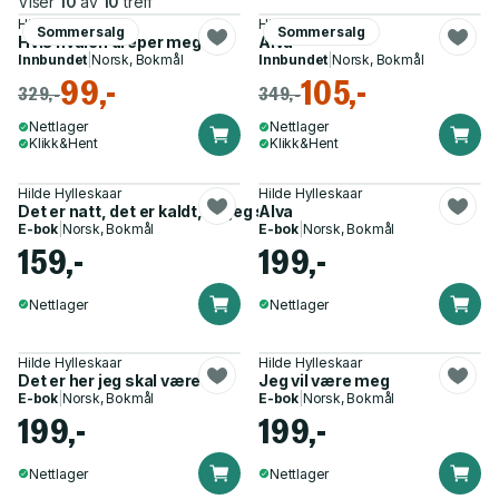
Viser
10
av
10
treff
Hilde Hylleskaar
Hilde Hylleskaar
Sommersalg
Sommersalg
Hvis hvalen dreper meg
Alva
Innbundet
|
Norsk, Bokmål
Innbundet
|
Norsk, Bokmål
99,-
105,-
329,-
349,-
Nettlager
Nettlager
Klikk&Hent
Klikk&Hent
Hilde Hylleskaar
Hilde Hylleskaar
Det er natt, det er kaldt, og jeg sover ikke
Alva
E-bok
|
Norsk, Bokmål
E-bok
|
Norsk, Bokmål
159,-
199,-
Nettlager
Nettlager
Hilde Hylleskaar
Hilde Hylleskaar
Det er her jeg skal være
Jeg vil være meg
E-bok
|
Norsk, Bokmål
E-bok
|
Norsk, Bokmål
199,-
199,-
Nettlager
Nettlager