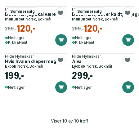
Hilde Hylleskaar
Hilde Hylleskaar
Sommersalg
Sommersalg
Det er her jeg skal være
Det er natt, det er kaldt, og jeg
Innbundet
|
Norsk, Bokmål
Innbundet
|
Norsk, Bokmål
120,-
120,-
299,-
299,-
Nettlager
Nettlager
Klikk&Hent
Klikk&Hent
Hilde Hylleskaar
Hilde Hylleskaar
Hvis hvalen dreper meg
Alva
E-bok
|
Norsk, Bokmål
Lydbok
|
Norsk, Bokmål
199,-
299,-
Nettlager
Nettlager
Viser
10
av
10
treff