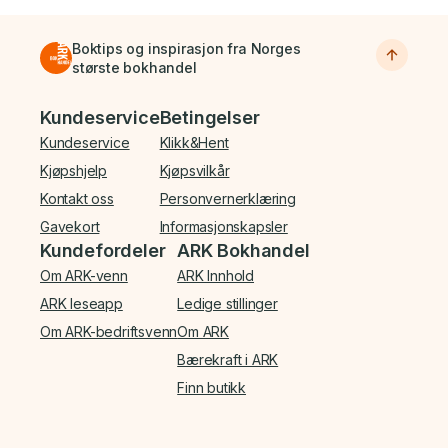
Boktips og inspirasjon fra Norges
største bokhandel
Bunnmeny
Kundeservice
Betingelser
Kundeservice
Klikk&Hent
Kjøpshjelp
Kjøpsvilkår
Kontakt oss
Personvernerklæring
Gavekort
Informasjonskapsler
Kundefordeler
ARK Bokhandel
Om ARK-venn
ARK Innhold
ARK leseapp
Ledige stillinger
Om ARK-bedriftsvenn
Om ARK
Bærekraft i ARK
Finn butikk