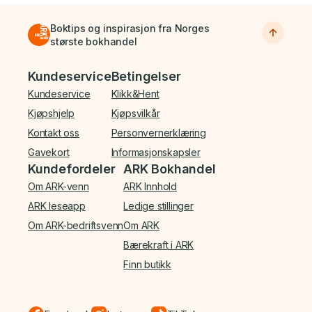
Boktips og inspirasjon fra Norges
største bokhandel
Bunnmeny
Kundeservice
Betingelser
Kundeservice
Klikk&Hent
Kjøpshjelp
Kjøpsvilkår
Kontakt oss
Personvernerklæring
Gavekort
Informasjonskapsler
Kundefordeler
ARK Bokhandel
Om ARK-venn
ARK Innhold
ARK leseapp
Ledige stillinger
Om ARK-bedriftsvenn
Om ARK
Bærekraft i ARK
Finn butikk