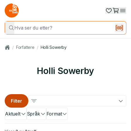
/
Forfattere
/
Holli Sowerby
Holli Sowerby
Filter
Aktuelt
Språk
Format