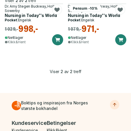
Viser
2
av
2
treff
Dr. Amy Stegen Buckway, Holli
Dr. Amy Stegen Buckway, Holli
Pensum -10%
Sowerby
Sowerby
Nursing in Today''s World
Nursing in Today''s World
Pocket
|
Engelsk
Pocket
|
Engelsk
998,-
971,-
1 029,-
1 079,-
Nettlager
Nettlager
Klikk&Hent
Klikk&Hent
Viser
2
av
2
treff
Boktips og inspirasjon fra Norges
største bokhandel
Bunnmeny
Kundeservice
Betingelser
Kundeservice
Klikk&Hent