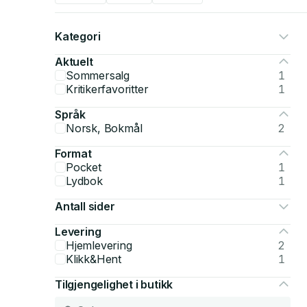
Kategori
Aktuelt
Sommersalg
1
Kritikerfavoritter
1
Språk
Norsk, Bokmål
2
Format
Pocket
1
Lydbok
1
Antall sider
Levering
Hjemlevering
2
Klikk&Hent
1
Tilgjengelighet i butikk