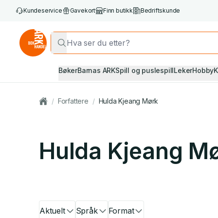
Kundeservice
Gavekort
Finn butikk
Bedriftskunde
Bøker
Barnas ARK
Spill og puslespill
Leker
Hobby
K
/
Forfattere
/
Hulda Kjeang Mørk
Hulda Kjeang M
Aktuelt
Språk
Format