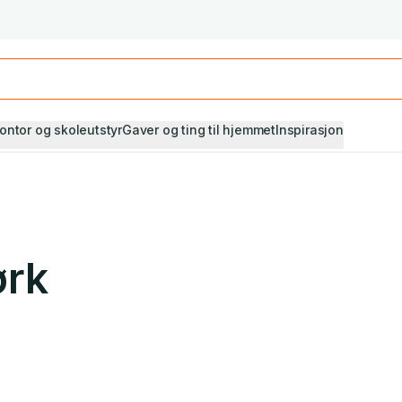
Studiestart! Alle* pensumbøker -20%
Se utvalget her
ontor og skoleutstyr
Gaver og ting til hjemmet
Inspirasjon
ørk