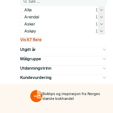
Alta
1
Arendal
1
Asker
1
Askøy
1
Vis 67 flere
Utgitt år
Målgruppe
Utdanningstrinn
Kundevurdering
Boktips og inspirasjon fra Norges
største bokhandel