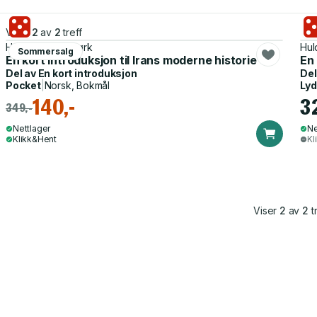
Viser
2
av
2
treff
Hulda Kjeang Mørk
Hul
Sommersalg
En kort introduksjon til Irans moderne historie
En 
Del av
En kort introduksjon
Del
Pocket
|
Norsk, Bokmål
Ly
140,-
3
349,-
Nettlager
Ne
Klikk&Hent
Kl
Viser
2
av
2
tr