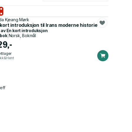
da Kjeang Mørk
kort introduksjon til Irans moderne historie
 av
En kort introduksjon
dbok
|
Norsk, Bokmål
29,-
ttlager
ikk&Hent
eff