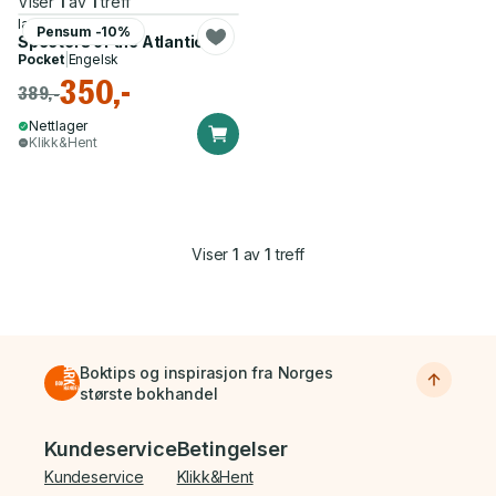
Viser
1
av
1
treff
Ian Baucom
Pensum -10%
Specters of the Atlantic
Pocket
|
Engelsk
350,-
389,-
Nettlager
Klikk&Hent
Viser
1
av
1
treff
Boktips og inspirasjon fra Norges
største bokhandel
Bunnmeny
Kundeservice
Betingelser
Kundeservice
Klikk&Hent