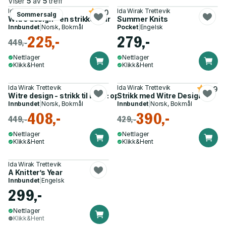
Viser
5
av
5
treff
Ida Wirak Trettevik
Ida Wirak Trettevik
5.0
Sommersalg
Witre design - en strikkers år
Summer Knits
Innbundet
|
Norsk, Bokmål
Pocket
|
Engelsk
225,-
279,-
449,-
Nettlager
Nettlager
Klikk&Hent
Klikk&Hent
Ida Wirak Trettevik
Ida Wirak Trettevik
4.9
Witre design - strikk til barn : oppskrifter 2-12 år
Strikk med Witre Design
Innbundet
|
Norsk, Bokmål
Innbundet
|
Norsk, Bokmål
408,-
390,-
449,-
429,-
Nettlager
Nettlager
Klikk&Hent
Klikk&Hent
Ida Wirak Trettevik
A Knitter’s Year
Innbundet
|
Engelsk
299,-
Nettlager
Klikk&Hent