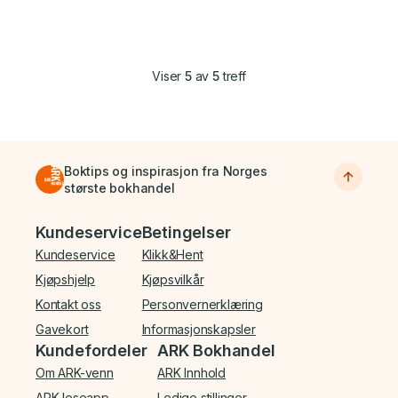
Viser
5
av
5
treff
Boktips og inspirasjon fra Norges
største bokhandel
Bunnmeny
Kundeservice
Betingelser
Kundeservice
Klikk&Hent
Kjøpshjelp
Kjøpsvilkår
Kontakt oss
Personvernerklæring
Gavekort
Informasjonskapsler
Kundefordeler
ARK Bokhandel
Om ARK-venn
ARK Innhold
ARK leseapp
Ledige stillinger