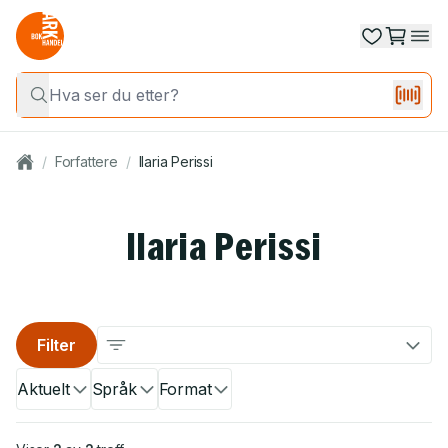
/
Forfattere
/
Ilaria Perissi
Ilaria Perissi
Filter
Aktuelt
Språk
Format