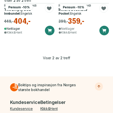
Viser
2
av
2
treff
Ilaria Perissi, Ugo Bardi
Ilaria Perissi, Ugo Bardi
Pensum -10%
Pensum -10%
The Empty Sea
Il Mare Svuotato
Innbundet
|
Engelsk
Pocket
|
Engelsk
404,-
359,-
449,-
399,-
Nettlager
Nettlager
Klikk&Hent
Klikk&Hent
Viser
2
av
2
treff
Boktips og inspirasjon fra Norges
største bokhandel
Bunnmeny
Kundeservice
Betingelser
Kundeservice
Klikk&Hent